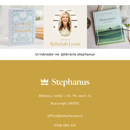
Urmărește-ne @libraria.stephanus
Bibescu Vodă 1, bl. P4, sect. 4,
Bucureşti 040151
office@stephanus.ro
0748 065 431