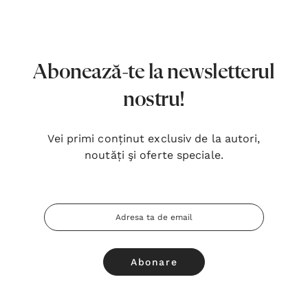
7,00 Lei
180,
Detalii
Detal
Noblețea suferinței - Sabina
Bibli
Abonează-te la newsletterul
Wurmbrand
Lloyd
nostru!
43,00 Lei
67,0
Detalii
Detal
Vei primi conținut exclusiv de la autori,
noutăți şi oferte speciale.
Noul Testament și Psalmii - Tsb
Cânta
17,00 Lei
59,0
Adresa
Detalii
Detal
Email