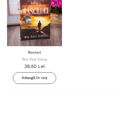
Rascruci
Wm. Paul Young
39,50 Lei
Adaugă în coș
Inima Omului
Bibli