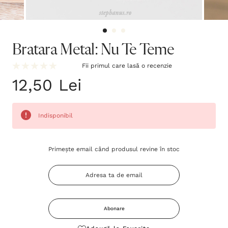
Bratara Metal: Nu Te Teme
Fii primul care lasă o recenzie
12,50 Lei
Indisponibil
Grăbește-
Primește email când produsul revine în stoc
te!
Stocul
curent
este:
Abonare