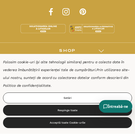
SHOP
Folosim cookie-uri (și alte tehnologii similare) pentru a colecta date în
RESURSE
vederea îmbunătățirii experienței tale de cumpărături.
Prin utilizarea site-
ului nostru, sunteți de acord cu colectarea datelor conform descrierii din
AJUTOR
Politica de confidențialitate
.
Setări
DESPRE
Respinge toate
0
Termeni & Condiții
Confidențialitate
Date de identificare
Acceptă toate Cookie-urile
Start
Produse
Coș
Caută
Cont