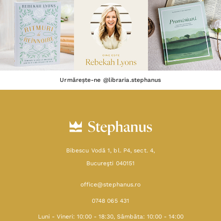
Urmărește-ne @libraria.stephanus
Bibescu Vodă 1, bl. P4, sect. 4,
Bucureşti 040151
office@stephanus.ro
0748 065 431
Luni - Vineri: 10:00 - 18:30, Sâmbăta: 10:00 - 14:00