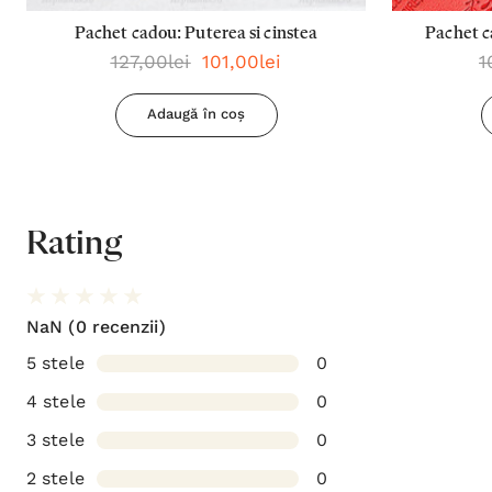
Pachet cadou: Puterea si cinstea
Pachet c
127,00lei
101,00lei
1
planur
Adaugă în coș
Rating
NaN
(0 recenzii)
5 stele
0
4 stele
0
3 stele
0
2 stele
0