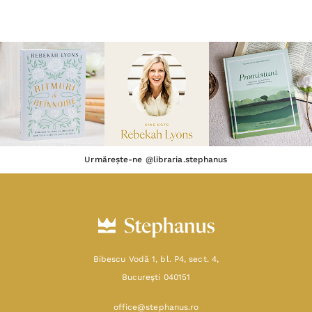
Urmărește-ne @libraria.stephanus
Bibescu Vodă 1, bl. P4, sect. 4,
Bucureşti 040151
office@stephanus.ro