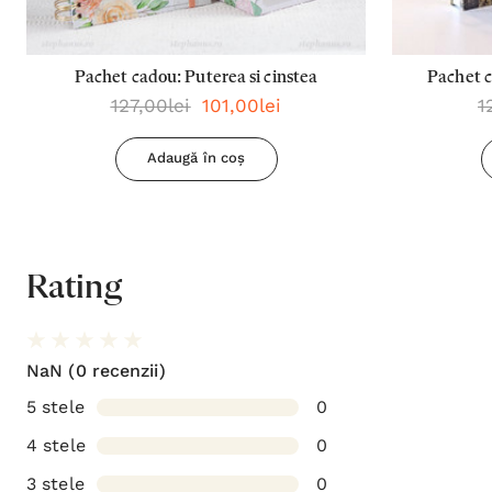
Pachet cadou: Puterea si cinstea
Pachet c
127,00lei
101,00lei
1
Adaugă în coș
Rating
NaN
(0 recenzii)
5 stele
0
4 stele
0
3 stele
0