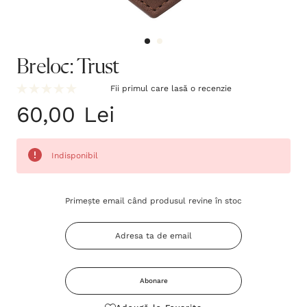
Breloc: Trust
Fii primul care lasă o recenzie
60,00 Lei
Indisponibil
Grăbește-
Primește email când produsul revine în stoc
te!
Stocul
curent
este:
Abonare