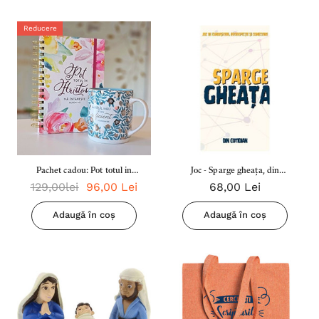
Reducere
Pachet cadou: Pot totul in
Joc - Sparge gheața, din
129,00lei
96,00 Lei
68,00 Lei
Hristos
cotidian
Adaugă în coș
Adaugă în coș