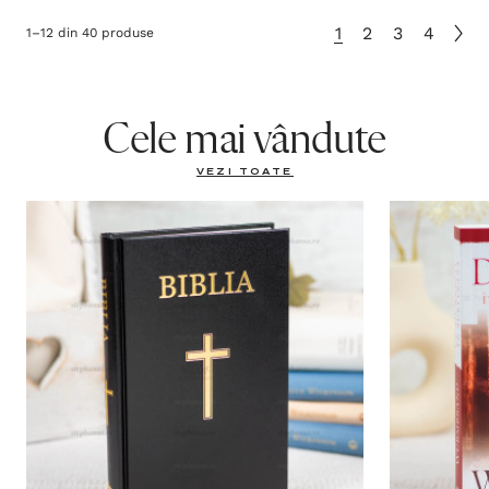
1
2
3
4
1
–
12
din
40
produse
Cele mai vândute
VEZI TOATE