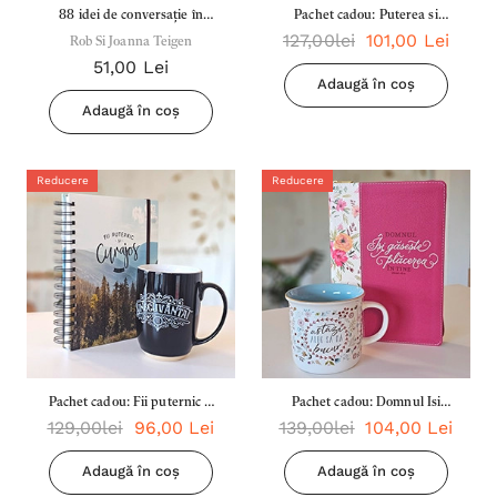
88 idei de conversație în
Pachet cadou: Puterea si
127,00lei
101,00 Lei
familie / cutie carduri
Rob Si Joanna Teigen
cinstea
51,00 Lei
Adaugă în coș
Adaugă în coș
Reducere
Reducere
Pachet cadou: Fii puternic si
Pachet cadou: Domnul Isi
129,00lei
96,00 Lei
139,00lei
104,00 Lei
curajos (jurnal spirala)
gaseste placerea
Adaugă în coș
Adaugă în coș