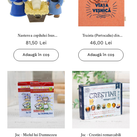
Nasterea copilului Isus
Traista (Portocaliu) din
81,50 Lei
46,00 Lei
(Figurina) 8219
bumbac reciclat - Cercetati
Scripturile caci in ele Aveti
Adaugă în coș
Adaugă în coș
Viata Vesnica
Joc - Mielul lui Dumnezeu
Joc - Crestini remarcabili