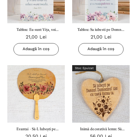
Tablou: Eu sunt Vița, voi
Tablou: Sa iubesti pe Domnul
21,00 Lei
21,00 Lei
sunteți mlădițele... Ioan 15:5
Dumnezeul Tau...
(16X26)
Marcu12:30 (16X26)
Adaugă în coș
Adaugă în coș
Stoc Epuizat
Evantai - Să-L Iubești pe
Inimă decorativă lemn: Să
20,50 Lei
56,00 Lei
Domnul Dumnezeul Tău
iubești pe Domnul