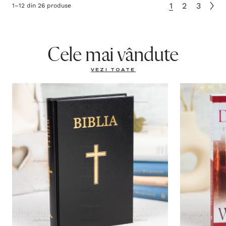
1
2
3
1
–
12
din
26
produse
Cele mai vândute
VEZI TOATE