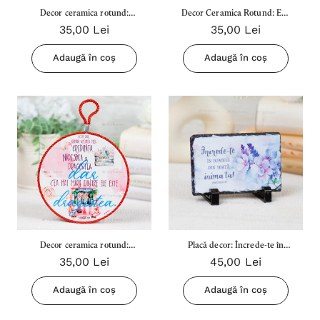
Decor ceramica rotund:
Decor Ceramica Rotund: Esti
35,00 Lei
35,00 Lei
Curatia Nepieritoare a unui
O Persoana Speciala
Duh Bland si Linistit...
Adaugă în coș
Adaugă în coș
Decor ceramica rotund:
Placă decor: Încrede-te în
35,00 Lei
45,00 Lei
Credinta, Nadejdea si
Domnul din toată inima ta!
Dragostea
Adaugă în coș
Adaugă în coș