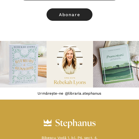
Urmărește-ne @libraria.stephanus
Bibescu Vodă 1, bl. P4, sect. 4,