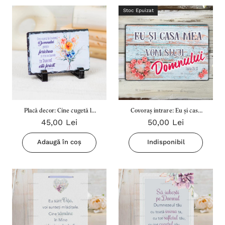
Stoc Epuizat
Placă decor: Cine cugetă la
Covoraș intrare: Eu și casa
45,00 Lei
50,00 Lei
Cuvântul Domnului
mea vom sluji Domnului
Adaugă în coș
Indisponibil