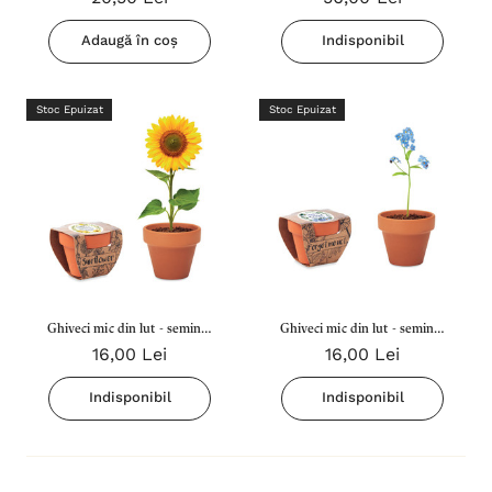
Dumnezeul tău...
Adaugă în coș
Indisponibil
Stoc Epuizat
Stoc Epuizat
Ghiveci mic din lut - seminte
Ghiveci mic din lut - seminte
16,00 Lei
16,00 Lei
- Floarea Soarelui
- Flori de nu ma uita
Indisponibil
Indisponibil