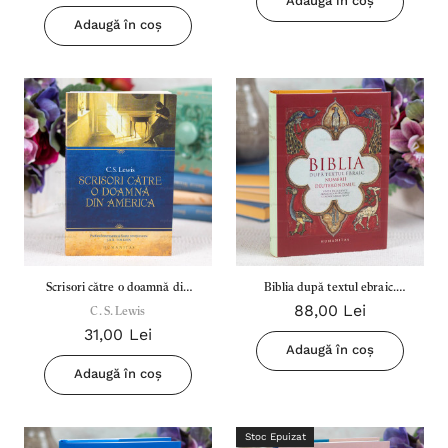
Adaugă în coș
Adaugă în coș
Scrisori către o doamnă din
Biblia după textul ebraic.
88,00 Lei
America - C.S. Lewis
C. S. Lewis
Numerii. Deuteronomul.
31,00 Lei
Adaugă în coș
Adaugă în coș
Stoc Epuizat