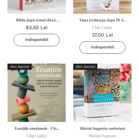
Biblia după textul ebraic.
Viața (re)începe dupa 50 de
83,50 Lei
Exodul. Leviticul
ani - Chip Conley
Chip Conley
37,00 Lei
Indisponibil
Indisponibil
Stoc Epuizat
Stoc Epuizat
Ecuațiile emoționale - Chip
Sfântul Augustin confesiuni
Chip Conley
Conley
Sfantul Augustin