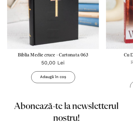
Biblia Medie cruce - Cartonata 063
Cu 
50,00 Lei
Adaugă în coș
Abonează-te la newsletterul
nostru!