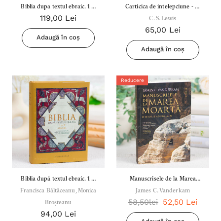
Biblia dupa textul ebraic. 1 si
Carticica de intelepciune - C.
119,00 Lei
2 Regi
C. S. Lewis
S. Lewis
65,00 Lei
Adaugă în coș
Adaugă în coș
Reducere
Biblia după textul ebraic. 1 și
Manuscrisele de la Marea
Francisca Băltăceanu, Monica
2 Samuel
James C. Vanderkam
Moartă - James C.
58,50lei
52,50 Lei
Broșteanu
Vanderkam
94,00 Lei