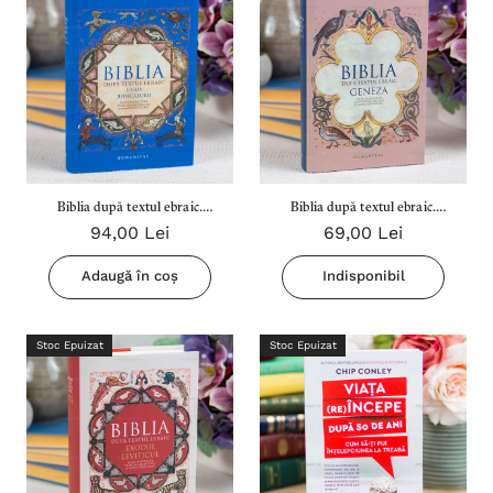
Biblia după textul ebraic.
Biblia după textul ebraic.
94,00 Lei
69,00 Lei
Iosua. Judecatorii
Geneza.
Adaugă în coș
Indisponibil
Stoc Epuizat
Stoc Epuizat