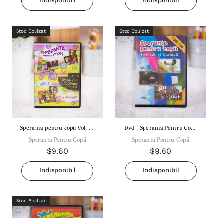
Indisponibil
Indisponibil
Stoc Epuizat
Stoc Epuizat
Speranta pentru copii Vol. 2 -
Dvd - Speranta Pentru Copii
Animalele in corabia lui Noe
Speranta Pentru Copii
Vol. 3 - Petrica Si Costica
Speranta Pentru Copii
$9.60
$9.60
Indisponibil
Indisponibil
Stoc Epuizat