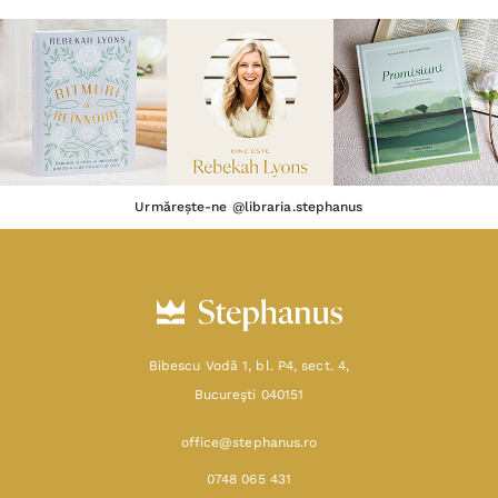
Urmărește-ne @libraria.stephanus
Bibescu Vodă 1, bl. P4, sect. 4,
Bucureşti 040151
office@stephanus.ro
0748 065 431