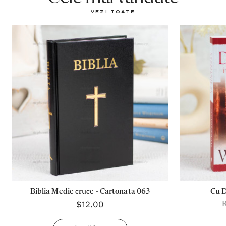
VEZI TOATE
Biblia Medie cruce - Cartonata 063
Cu 
$12.00