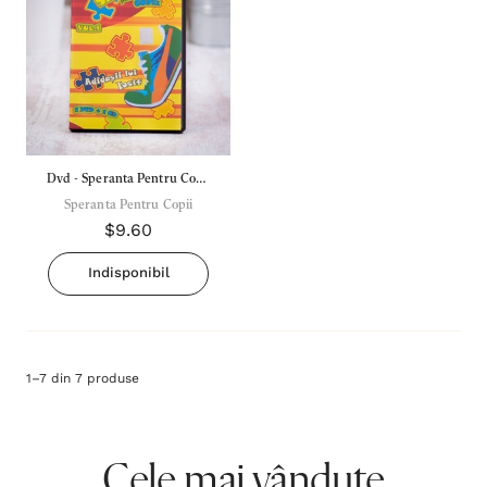
Dvd - Speranta Pentru Copii
Vol. 1 - Adidasii Lui Iosif
Speranta Pentru Copii
$9.60
Indisponibil
1
–
7
din
7
produse
Cele mai vândute