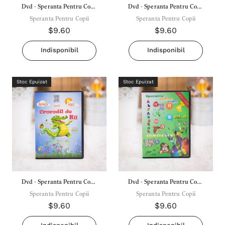
Dvd - Speranta Pentru Copii
Dvd - Speranta Pentru Copii
Vol. 8 - Ucenicii Lui Isus
Speranta Pentru Copii
Speranta Pentru Copii
Vol. 6 - Iona
$9.60
$9.60
Indisponibil
Indisponibil
Stoc Epuizat
Stoc Epuizat
Dvd - Speranta Pentru Copii
Dvd - Speranta Pentru Copii
Vol. 5 - Crocodil De Nil
Speranta Pentru Copii
Vol. 4 - Alfabetul Animalelor
Speranta Pentru Copii
$9.60
$9.60