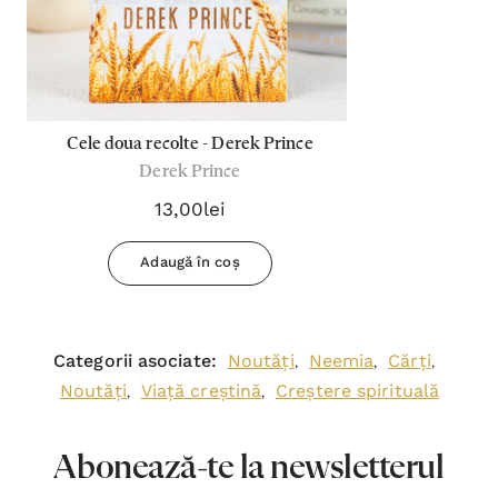
Cele doua recolte - Derek Prince
Derek Prince
13,00lei
Adaugă în coș
Categorii asociate:
Noutăți
Neemia
Cărți
,
,
,
Noutăți
Viață creștină
Creștere spirituală
,
,
Abonează-te la newsletterul