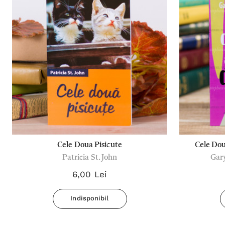
Cele Doua Pisicute
Cele Dou
Patricia St. John
Gary
S
6,00 Lei
Indisponibil