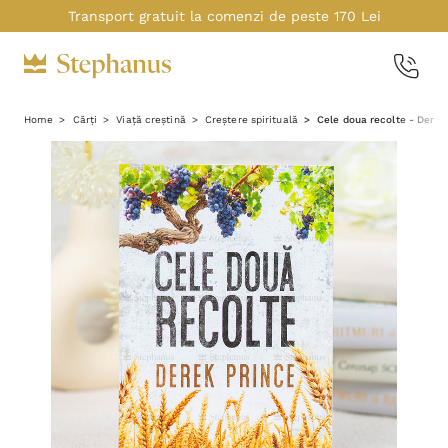
Transport gratuit la comenzi de peste 170 Lei
Home
Cărți
Viață creștină
Creștere spirituală
Cele doua recolte - Derek