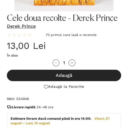
Cele doua recolte - Derek Prince
Derek Prince
Fii primul care lasă o recenzie
13,00 Lei
În stoc
Grăbește-
Cantitate scăzută:
Cantitate Crescută:
te!
Adaugă
Stocul
curent
Adaugă la Favorite
este:
SKU:
SS4948
Livrare rapidă
24–48 ore
Estimare livrare dacă comanzi până în ora 14:00:
Vineri, 07
august – Luni, 10 august