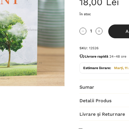
18,00 Lei
În stoc
Grăbește-
A
te!
Cantitate scăzută:
Cantitate Cres
Stocul
SKU:
12526
curent
este:
Livrare rapidă
24–48 ore
Estimare livrare:
Marți, 11
Sumar
Detalii Produs
Livrare și Returnare