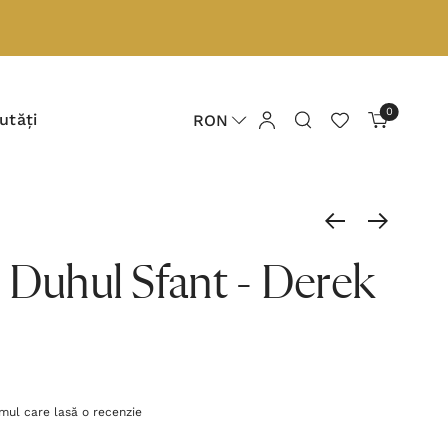
0
utăți
RON
 Duhul Sfant - Derek
imul care lasă o recenzie