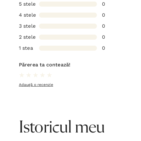
5 stele
0
4 stele
0
3 stele
0
2 stele
0
1 stea
0
Părerea ta contează!
Adaugă o recenzie
Istoricul meu