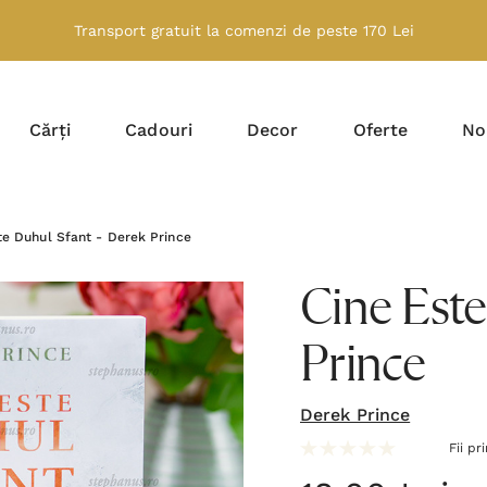
Transport gratuit la comenzi de peste 170 Lei
Cărți
Cadouri
Decor
Oferte
No
te Duhul Sfant - Derek Prince
Cine Este
Prince
Derek Prince
Fii pr