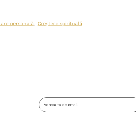
tare personală
Creștere spirituală
,
Adresa
Email