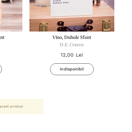
ant
Vino, Duhule Sfant
D.E. Craven
12,00 Lei
Indisponibil
 acest produs!