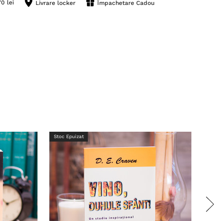
0 lei
Livrare locker
Împachetare Cadou
Stoc Epuizat