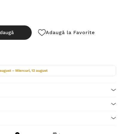
daugă
Adaugă la Favorite
cută:
 august – Miercuri, 12 august