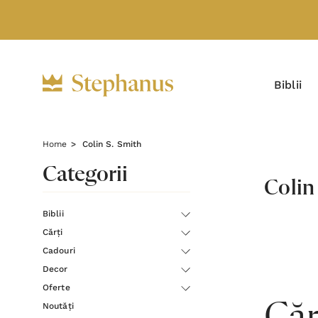
Biblii
Home
Colin S. Smith
Categorii
Colin
Biblii
Cărți
Cadouri
Decor
Oferte
Noutăți