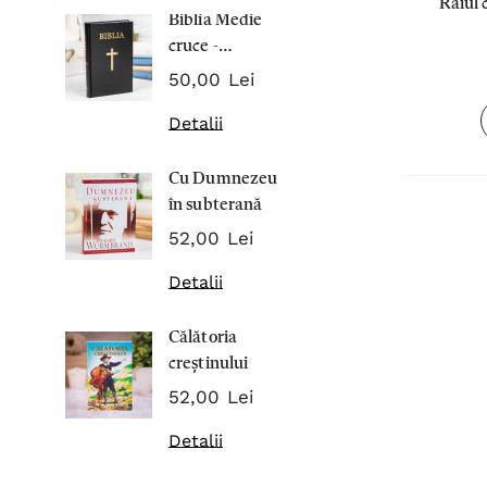
Raiul 
Biblia Medie
Inima Omul
cruce -
7,00 Lei
Cartonata 063
50,00 Lei
Detalii
Detalii
Noblețea
Cu Dumnezeu
suferinței -
în subterană
Sabina
43,00 Lei
Wurmbran
52,00 Lei
Detalii
Detalii
Noul Testa
Călătoria
și Psalmii - 
creștinului
17,00 Lei
52,00 Lei
Detalii
Detalii