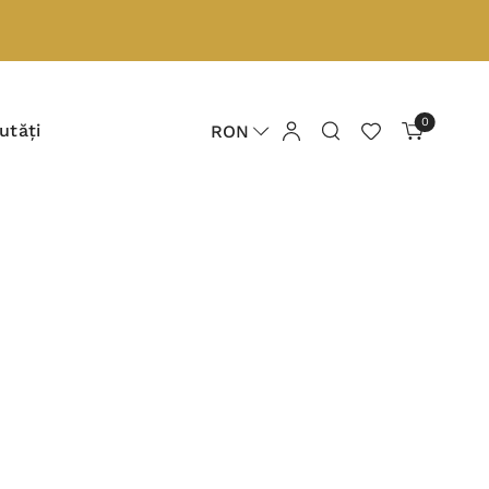
0
utăți
RON