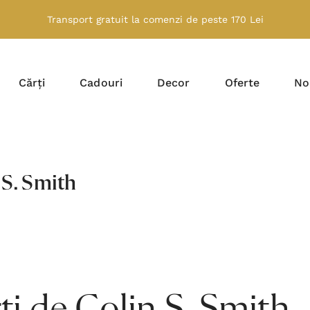
Transport gratuit la comenzi de peste 170 Lei
Cărți
Cadouri
Decor
Oferte
No
 S. Smith