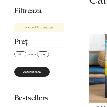
Căr
Filtrează
Niciun Filtru aplicat
Preţ
pana la
Actualizează
Bestsellers