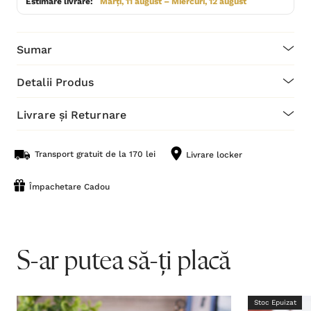
Estimare livrare:
Marți, 11 august – Miercuri, 12 august
Sumar
Detalii Produs
Livrare și Returnare
Transport gratuit de la 170 lei
Livrare locker
Împachetare Cadou
S-ar putea să-ți placă
Stoc Epuizat