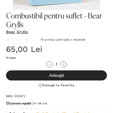
Combustibil pentru suflet - Bear
Grylls
Bear Grylls
Fii primul care lasă o recenzie
65,00 Lei
În stoc
Grăbește-
Cantitate scăzută:
Cantitate Crescută:
te!
Adaugă
Stocul
curent
Adaugă la Favorite
este:
SKU:
SS2672
Livrare rapidă
24–48 ore