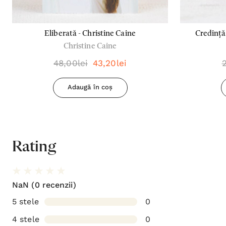
Eliberată - Christine Caine
Credință
Christine Caine
48,00lei
43,20lei
Adaugă în coș
Rating
NaN
(0 recenzii)
5 stele
0
4 stele
0