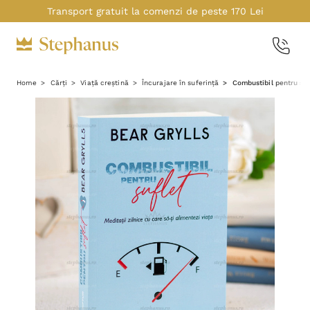
Transport gratuit la comenzi de peste 170 Lei
Home
Cărți
Viață creștină
Încurajare în suferință
Combustibil pentru suf