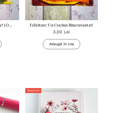
ite! (Om
Felicitare: Un Craciun Binecuvantat!
3,00 Lei
Adaugă în coș
Reducere
Redu