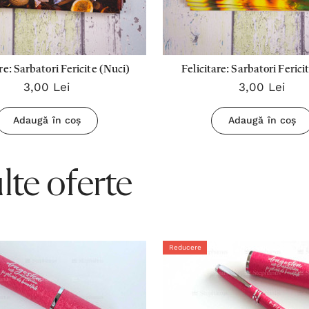
re: Sarbatori Fericite (Nuci)
Felicitare: Sarbatori Feric
3,00 Lei
3,00 Lei
Zapada)
Adaugă în coș
Adaugă în coș
te oferte
Reducere