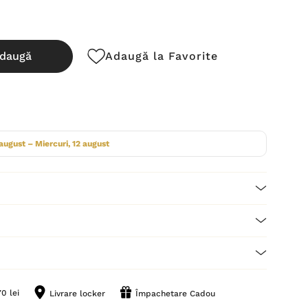
daugă
Adaugă la Favorite
cută:
 august – Miercuri, 12 august
0 lei
Livrare locker
Împachetare Cadou