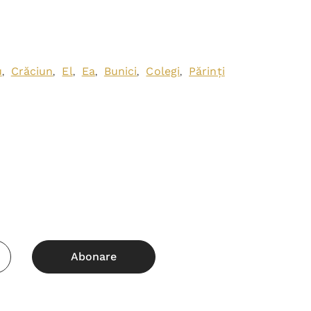
u
Crăciun
El
Ea
Bunici
Colegi
Părinți
,
,
,
,
,
,