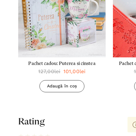
Pachet cadou: Puterea si cinstea
Pachet c
127,00lei
101,00lei
planu
Adaugă în coș
Rating