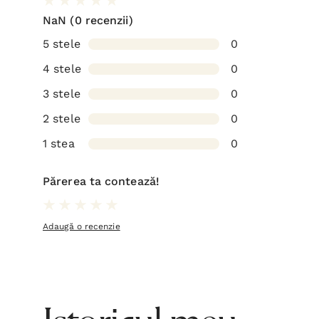
NaN
(0 recenzii)
5 stele
0
4 stele
0
3 stele
0
2 stele
0
1 stea
0
Părerea ta contează!
Adaugă o recenzie