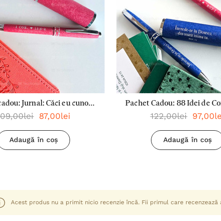
adou: Jurnal: Căci eu cunosc
Pachet Cadou: 88 Idei de Co
109,00lei
87,00lei
122,00lei
97,00le
rile + Pix: Dragostea este
In Familie + Pix: Dragoste
răbdătoare
Rabdatoare + Pix: Increde
Adaugă în coș
Adaugă în coș
Domnul Din Toata Inim
Acest produs nu a primit nicio recenzie încă. Fii primul care recenzează