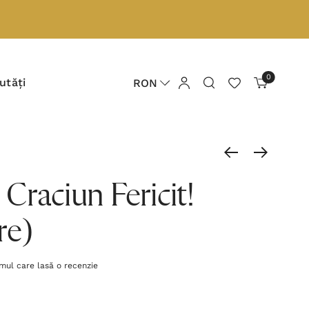
0
utăți
RON
: Craciun Fericit!
re)
imul care lasă o recenzie