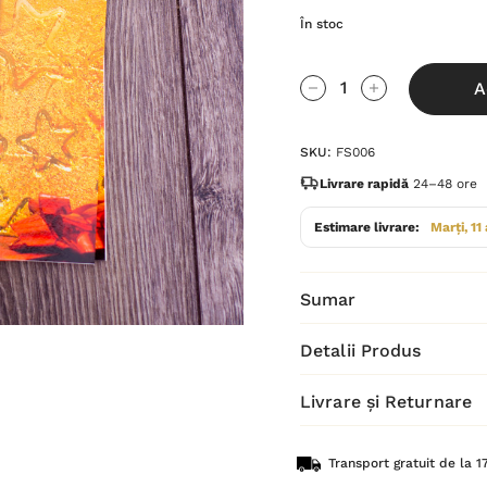
În stoc
Grăbește-
A
te!
Cantitate scăzută:
Cantitate Cres
Stocul
SKU:
FS006
curent
este:
Livrare rapidă
24–48 ore
Estimare livrare:
Marți, 11
Sumar
Detalii Produs
Livrare și Returnare
Transport gratuit de la 17