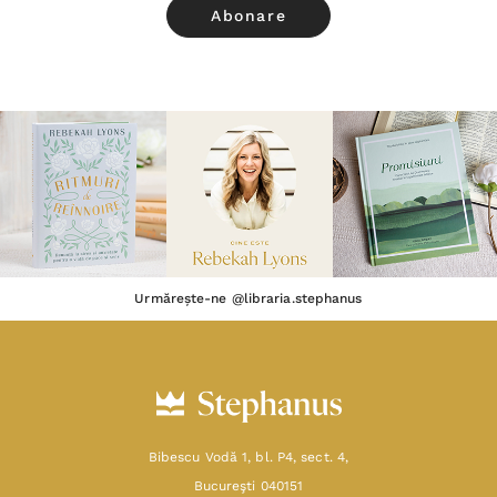
Urmărește-ne @libraria.stephanus
Bibescu Vodă 1, bl. P4, sect. 4,
Bucureşti 040151