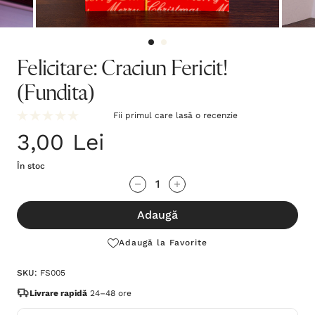
Felicitare: Craciun Fericit!
(Fundita)
Fii primul care lasă o recenzie
3,00 Lei
În stoc
Grăbește-
Cantitate scăzută:
Cantitate Crescută:
te!
Adaugă
Stocul
curent
Adaugă la Favorite
este:
SKU:
FS005
Livrare rapidă
24–48 ore