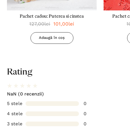
Pachet cadou: Puterea si cinstea
Pachet c
127,00lei
101,00lei
1
planur
Adaugă în coș
Rating
NaN
(0 recenzii)
5 stele
0
4 stele
0
3 stele
0