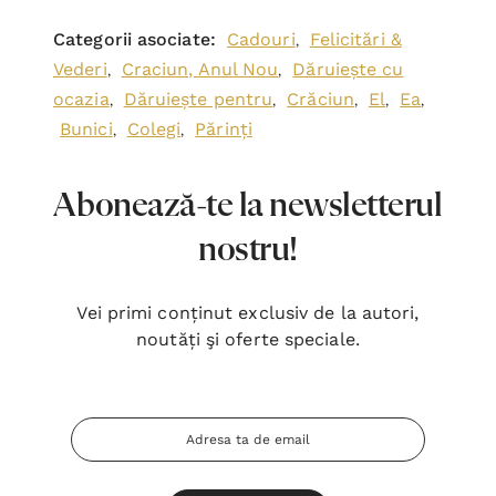
Categorii asociate:
Cadouri
Felicitări &
,
Vederi
Craciun, Anul Nou
Dăruiește cu
,
,
ocazia
Dăruiește pentru
Crăciun
El
Ea
,
,
,
,
,
Bunici
Colegi
Părinți
,
,
Abonează-te la newsletterul
nostru!
Vei primi conținut exclusiv de la autori,
noutăți şi oferte speciale.
Adresa
Email