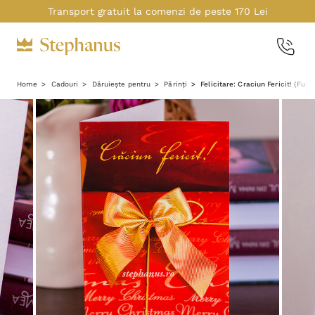
Transport gratuit la comenzi de peste 170 Lei
Home
Cadouri
Dăruiește pentru
Părinți
Felicitare: Craciun Fericit! (Fund