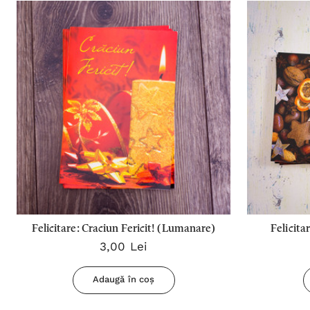
Felicitare: Craciun Fericit! (Lumanare)
Felicita
3,00 Lei
Adaugă în coș