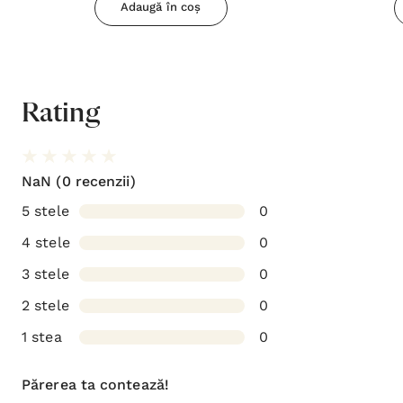
Adaugă în coș
Rating
NaN
(0 recenzii)
5 stele
0
4 stele
0
3 stele
0
2 stele
0
1 stea
0
Părerea ta contează!