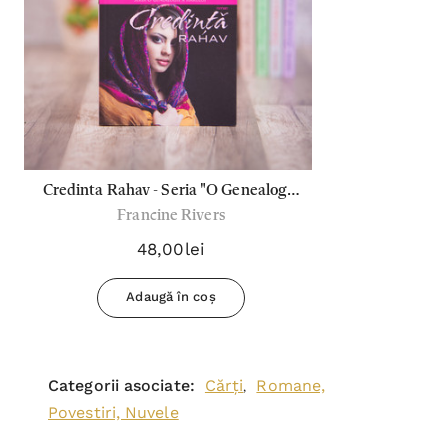
Credinta Rahav - Seria "O Genealogie
Francine Rivers
A Harului"
48,00lei
Adaugă în coș
Categorii asociate:
Cărți
Romane,
,
Povestiri, Nuvele