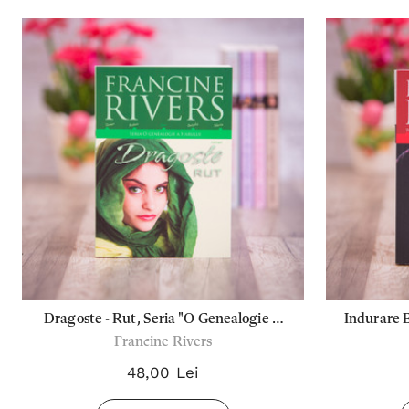
Dragoste - Rut, Seria "O Genealogie A
Indurare B
Francine Rivers
Harului"
48,00 Lei