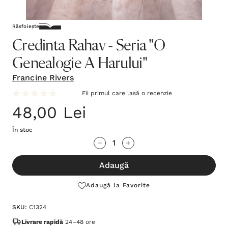
Răsfoiește
Credinta Rahav - Seria "O
Genealogie A Harului"
Francine Rivers
Fii primul care lasă o recenzie
48,00 Lei
În stoc
Grăbește-
Cantitate scăzută:
Cantitate Crescută:
te!
Adaugă
Stocul
curent
Adaugă la Favorite
este:
SKU:
C1324
Livrare rapidă
24–48 ore