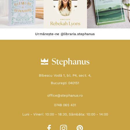
Urmărește-ne @libraria.stephanus
Bibescu Vodă 1, bl. P4, sect. 4,
Bucureşti 040151
office@stephanus.ro
0748 065 431
Luni - Vineri: 10:00 - 18:30, Sâmbăta: 10:00 - 14:00