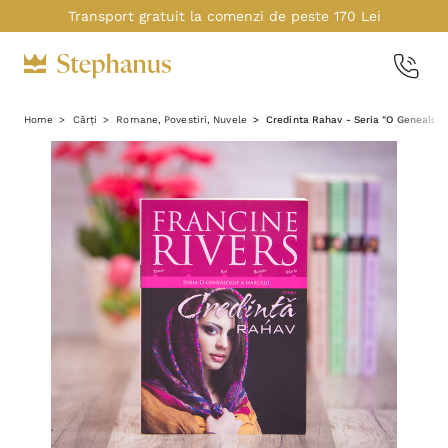
Transport gratuit la comenzi de peste 170 Lei
Home
Cărți
Romane, Povestiri, Nuvele
Credinta Rahav - Seria "O Genealogi