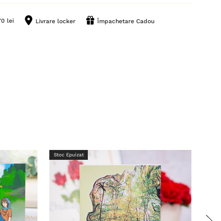
0 lei
Livrare locker
Împachetare Cadou
Stoc Epuizat
Stoc 