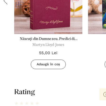
Născuți din Dumnezeu. Predici din
Martyn Lloyd-Jones
Ioan 1
55,00 Lei
Adaugă în coș
Rating