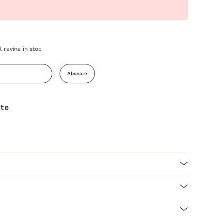
 revine în stoc
Abonare
ite