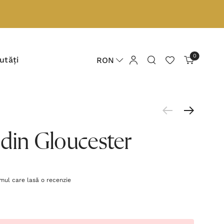
0
utăți
RON
 din Gloucester
imul care lasă o recenzie