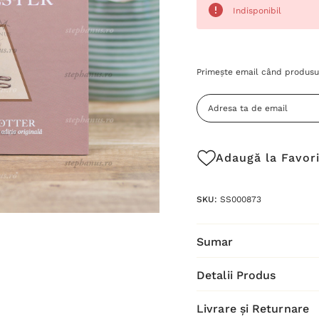
Indisponibil
Grăbește-
Primește email când produsul
te!
Stocul
curent
este:
Adaugă la Favor
SKU:
SS000873
Sumar
Detalii Produs
Livrare și Returnare