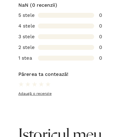
NaN
(0 recenzii)
5 stele
0
4 stele
0
3 stele
0
2 stele
0
1 stea
0
Părerea ta contează!
Adaugă o recenzie
Istoricul meu