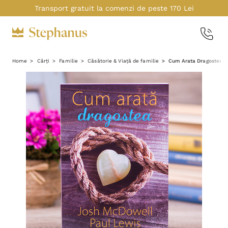
Transport gratuit la comenzi de peste 170 Lei
Home
Cărți
Familie
Căsătorie & Viață de familie
Cum Arata Dragostea