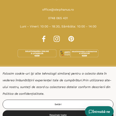
office@stephanus.ro
0748 065 431
Luni - Vineri: 10:00 - 18:30, Sâmbăta: 10:00 - 14:00
SHOP
Folosim cookie-uri (și alte tehnologii similare) pentru a colecta date în
vederea îmbunătățirii experienței tale de cumpărături.
Prin utilizarea site-
RESURSE
ului nostru, sunteți de acord cu colectarea datelor conform descrierii din
Politica de confidențialitate
.
AJUTOR
Setări
DESPRE
Respinge toate