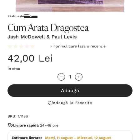
Răsfoiește
Cum Arata Dragostea
Jash McDowell & Paul Levis
Fii primul care lasă o recenzie
42,00 Lei
În stoc
Grăbește-
Cantitate scăzută:
Cantitate Crescută:
te!
Adaugă
Stocul
curent
Adaugă la Favorite
este:
SKU:
C1186
Livrare rapidă
24–48 ore
Estimare livrare:
Marți, 11 august – Miercuri, 12 august