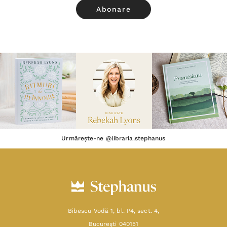
Urmărește-ne @libraria.stephanus
Bibescu Vodă 1, bl. P4, sect. 4,
Bucureşti 040151