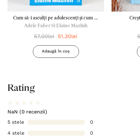
Cum să-i asculți pe adolescenți și cum să
Creșt
Adele Faber Si Elaine Mazlish
te faci ascultat - Adele Faber si Elaine
Mazlish
57,00lei
51,30lei
5
Adaugă în coș
Rating
NaN
(0 recenzii)
5 stele
0
4 stele
0