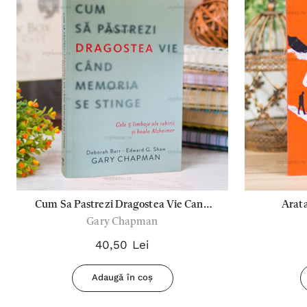
Cum Sa Pastrezi Dragostea Vie Cand
Arat
Gary Chapman
Memoria Se Stinge
40,50 Lei
Adaugă în coș