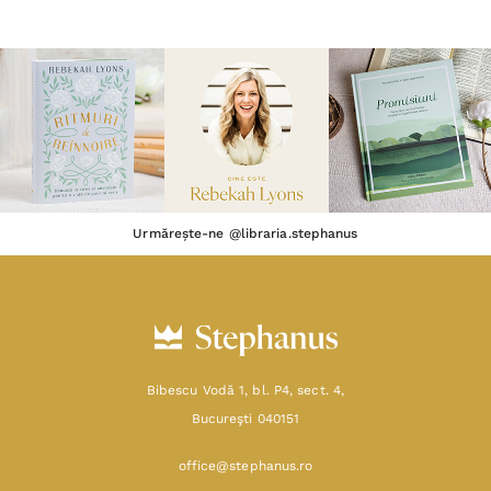
Urmărește-ne @libraria.stephanus
Bibescu Vodă 1, bl. P4, sect. 4,
Bucureşti 040151
office@stephanus.ro