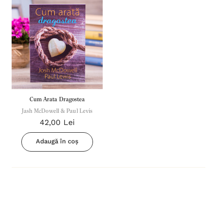
Cum Arata Dragostea
Jash McDowell & Paul Levis
42,00 Lei
Adaugă în coș
Inima Omului
Bibli