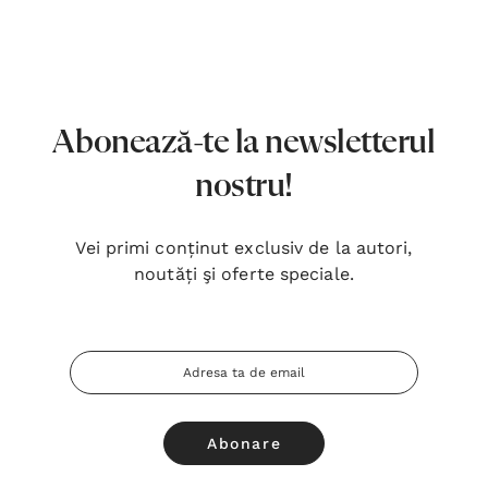
7,00 Lei
180,
Detalii
Detal
Noblețea suferinței - Sabina
Bibli
Wurmbrand
Lloyd
Abonează-te la newsletterul
43,00 Lei
67,0
nostru!
Detalii
Detal
Vei primi conținut exclusiv de la autori,
Noul Testament și Psalmii - Tsb
Cânta
noutăți şi oferte speciale.
17,00 Lei
59,0
Detalii
Detal
Adresa
Email