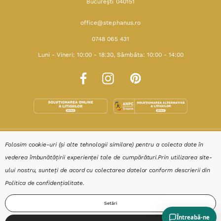
Bucureşti 040151
office@stephanus.ro
0748 065 431
Luni - Vineri: 10:00 - 18:30, Sâmbăta: 10:00 - 14:00
SHOP
Folosim cookie-uri (și alte tehnologii similare) pentru a colecta date în
vederea îmbunătățirii experienței tale de cumpărături.
Prin utilizarea site-
RESURSE
ului nostru, sunteți de acord cu colectarea datelor conform descrierii din
Politica de confidențialitate
.
AJUTOR
Setări