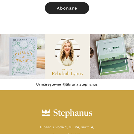
Urmărește-ne @libraria.stephanus
Bibescu Vodă 1, bl. P4, sect. 4,