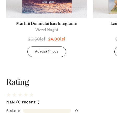
Martirii Domnului Isus Integrame
Leu
Viorel Naghi
26,50lei
24,00lei
Adaugă în coș
Rating
NaN
(0 recenzii)
5 stele
0