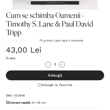
Cum se schimba Oamenii -
Timothy S. Lane & Paul David
Tripp
Fii primul care lasă o recenzie
43,00 Lei
În stoc
Grăbește-
Cantitate scăzută:
Cantitate Crescută:
te!
Adaugă
Stocul
curent
Adaugă la Favorite
este:
SKU:
SS3646
Livrare rapidă
24–48 ore