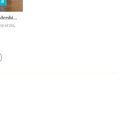
dership -
oyatzis,
ă