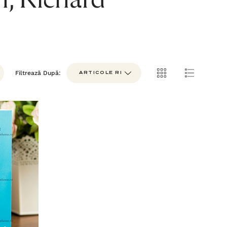
n, Richard
Filtrează După: