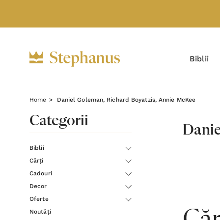
Biblii
Home
Daniel Goleman, Richard Boyatzis, Annie McKee
Categorii
Danie
Biblii
Cărți
Cadouri
Decor
Oferte
Noutăți