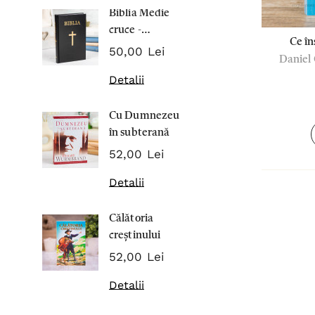
Biblia Medie
Inima Omul
cruce -
7,00 Lei
Ce în
Cartonata 063
50,00 Lei
Daniel 
Detalii
Detalii
Noblețea
Cu Dumnezeu
suferinței -
în subterană
Sabina
43,00 Lei
Wurmbran
52,00 Lei
Detalii
Detalii
Noul Testa
Călătoria
și Psalmii - 
creștinului
17,00 Lei
52,00 Lei
Detalii
Detalii