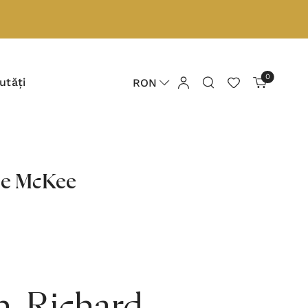
0
utăți
RON
ie McKee