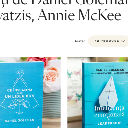
ți de Daniel Golema
atzis, Annie McKee
Arată: