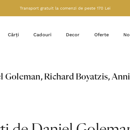
Transport gratuit la comenzi de peste 170 Lei
Cărți
Cadouri
Decor
Oferte
No
l Goleman, Richard Boyatzis, Ann