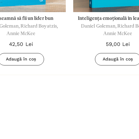
ui
Biblia pentru
femei Crem
seamnă să fii un lider bun
Inteligența emoțională în lea
180,00 Lei
Goleman, Richard Boyatzis,
Daniel Goleman, Richard B
Revizuită și adaugit
Annie McKee
Annie McKee
Detalii
42,50 Lei
59,00 Lei
Biblia
povestește
Adaugă în coș
Adaugă în coș
d
despre Isus -
67,00 Lei
Sally Lloyd-
Detalii
Jones
ment
Tsb
Cântați lui
Dumnezeu -
Negru
59,00 Lei
Detalii