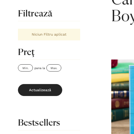
Căr
Boy
Filtrează
Niciun Filtru aplicat
Preţ
pana la
Actualizează
Bestsellers