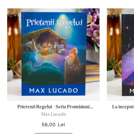
Prietenii Regelui - Seria Promisiuni
La inceput
Max Lucado
implinite - Max Lucado
56,00 Lei