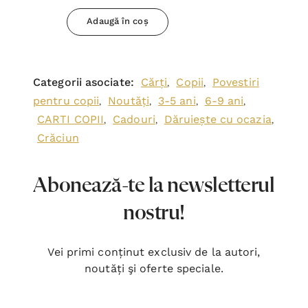
Adaugă în coș
Categorii asociate:
Cărți
Copii
Povestiri
,
,
pentru copii
Noutăți
3-5 ani
6-9 ani
,
,
,
,
CARTI COPII
Cadouri
Dăruiește cu ocazia
,
,
,
Crăciun
Abonează-te la newsletterul
nostru!
Vei primi conținut exclusiv de la autori,
noutăți şi oferte speciale.