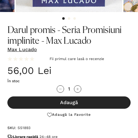
Darul promis - Seria Promisiuni
implinite - Max Lucado
Max Lucado
Fii primul care lasă o recenzie
56,00 Lei
În stoc
Grăbește-
Cantitate scăzută:
Cantitate Crescută:
te!
Adaugă
Stocul
curent
Adaugă la Favorite
este:
SKU:
SS1893
Livrare rapidă
24–48 ore