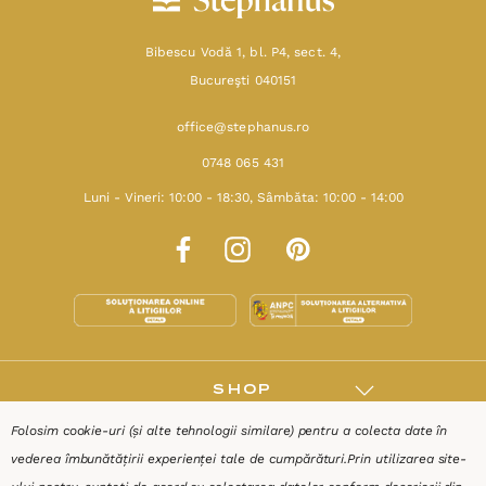
Bibescu Vodă 1, bl. P4, sect. 4,
Bucureşti 040151
office@stephanus.ro
0748 065 431
Luni - Vineri: 10:00 - 18:30, Sâmbăta: 10:00 - 14:00
SHOP
Folosim cookie-uri (și alte tehnologii similare) pentru a colecta date în
RESURSE
vederea îmbunătățirii experienței tale de cumpărături.
Prin utilizarea site-