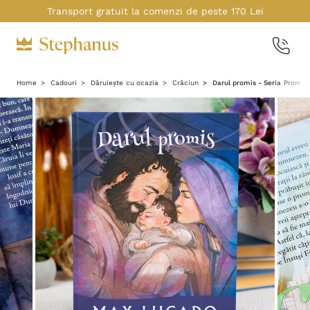
Transport gratuit la comenzi de peste 170 Lei
Home
Cadouri
Dăruiește cu ocazia
Crăciun
Darul promis - Seria Promis