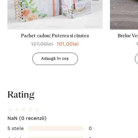
Pachet cadou: Puterea si cinstea
Breloc Ve
127,00lei
101,00lei
l
Adaugă în coș
Rating
NaN
(0 recenzii)
5 stele
0