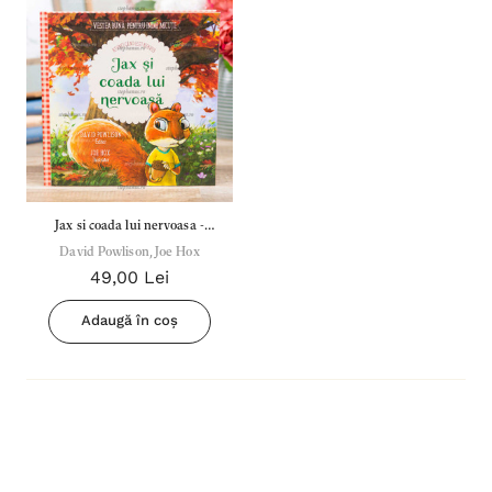
Jax si coada lui nervoasa -
David Powlison, Joe Hox
atunci cand esti nervos
49,00 Lei
Adaugă în coș
Inima Omului
Bibli