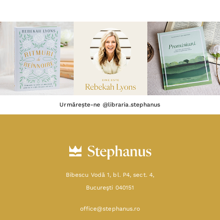
Urmărește-ne @libraria.stephanus
Bibescu Vodă 1, bl. P4, sect. 4,
Bucureşti 040151
office@stephanus.ro