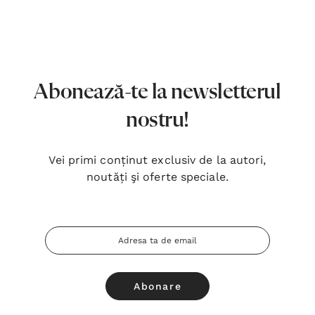
7,00 Lei
180,
Detalii
Detal
Noblețea suferinței - Sabina
Bibli
Wurmbrand
Lloyd
Abonează-te la newsletterul
43,00 Lei
67,0
nostru!
Detalii
Detal
Vei primi conținut exclusiv de la autori,
Noul Testament și Psalmii - Tsb
Cânta
noutăți şi oferte speciale.
17,00 Lei
59,0
Detalii
Detal
Adresa
Email