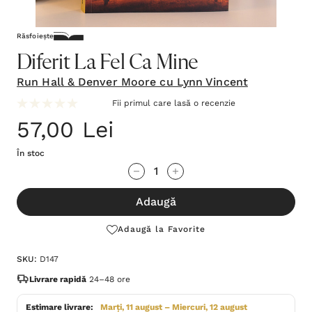
Răsfoiește
Diferit La Fel Ca Mine
Run Hall & Denver Moore cu Lynn Vincent
Fii primul care lasă o recenzie
57,00 Lei
În stoc
Grăbește-
Cantitate scăzută:
Cantitate Crescută:
te!
Adaugă
Stocul
curent
Adaugă la Favorite
este:
SKU:
D147
Livrare rapidă
24–48 ore
Estimare livrare:
Marți, 11 august – Miercuri, 12 august