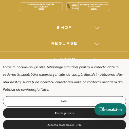
SHOP
RESURSE
AJUTOR
Folosim cookie-uri (și alte tehnologii similare) pentru a colecta date în
vederea îmbunătățirii experienței tale de cumpărături.
Prin utilizarea site-
DESPRE
ului nostru, sunteți de acord cu colectarea datelor conform descrierii din
Politica de confidențialitate
.
Termeni & Condiții
Confidențialitate
Date de identificare
Setări
Respinge toate
0
Acceptă toate Cookie-urile