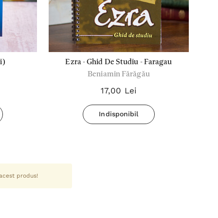
i)
Ezra - Ghid De Studiu - Faragau
R
Beniamin Fărăgău
17,00 Lei
Indisponibil
 acest produs!