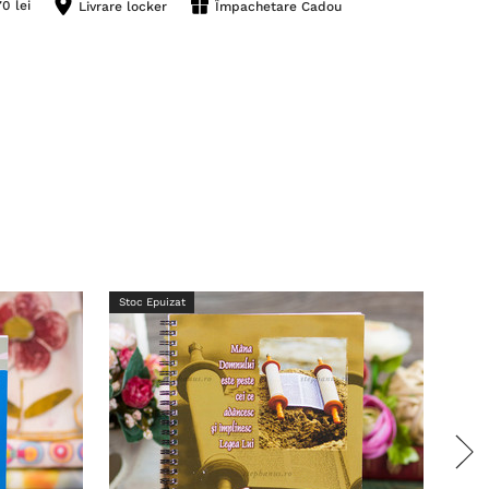
0 lei
Livrare locker
Împachetare Cadou
Stoc Epuizat
Stoc 