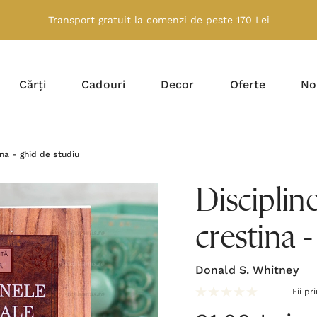
Transport gratuit la comenzi de peste 170 Lei
Cărți
Cadouri
Decor
Oferte
No
ina - ghid de studiu
Discipline
crestina 
Donald S. Whitney
Fii pr