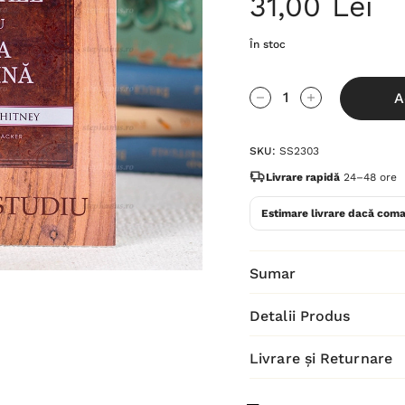
31,00 Lei
În stoc
Grăbește-
A
te!
Cantitate scăzută:
Cantitate Cres
Stocul
SKU:
SS2303
curent
este:
Livrare rapidă
24–48 ore
Estimare livrare dacă coma
Sumar
Detalii Produs
Livrare și Returnare