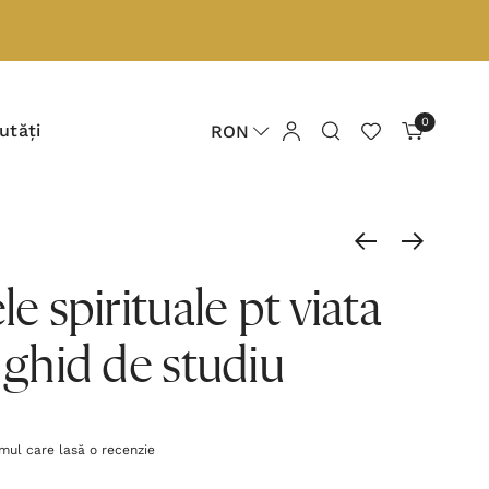
0
utăți
RON
le spirituale pt viata
- ghid de studiu
imul care lasă o recenzie