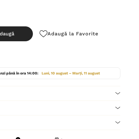
daugă
Adaugă la Favorite
cută:
nzi până în ora 14:00:
Luni, 10 august – Marți, 11 august