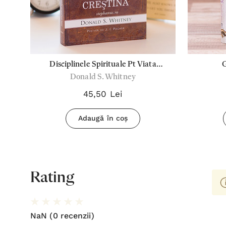
de
Disciplinele Spirituale Pt Viata
G
Donald S. Whitney
Crestina
45,50 Lei
Adaugă în coș
Rating
NaN
(0 recenzii)