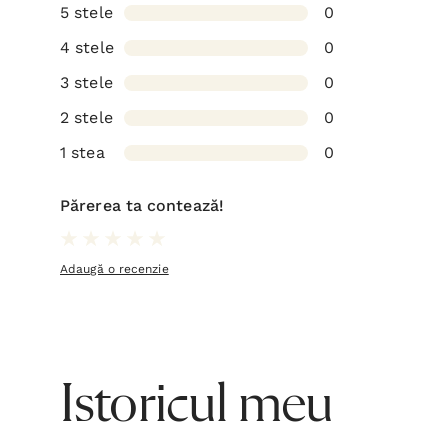
5 stele
0
4 stele
0
3 stele
0
2 stele
0
1 stea
0
Părerea ta contează!
Adaugă o recenzie
Istoricul meu