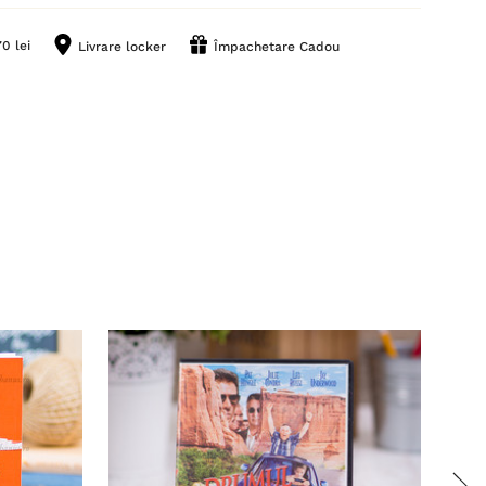
0 lei
Livrare locker
Împachetare Cadou