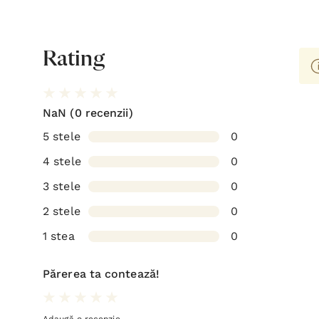
Rating
NaN
(0 recenzii)
5 stele
0
4 stele
0
3 stele
0
2 stele
0
1 stea
0
Părerea ta contează!