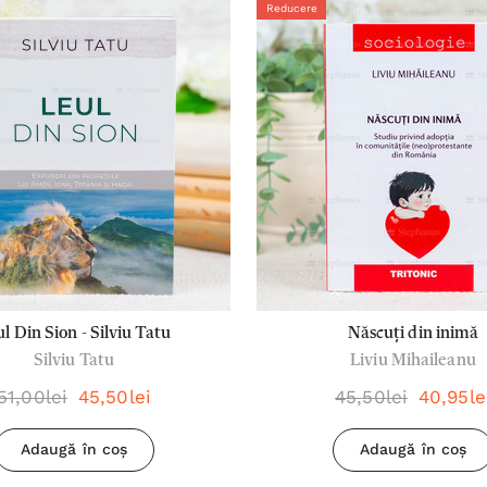
Reducere
l Din Sion - Silviu Tatu
Născuți din inimă
Silviu Tatu
Liviu Mihaileanu
51,00lei
45,50lei
45,50lei
40,95le
Adaugă în coș
Adaugă în coș