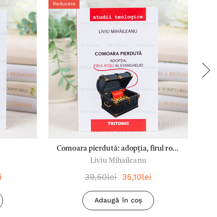
Reducere
Redu
Stoc 
Comoara pierdută: adopția, firul roșu
P
Liviu Mihaileanu
al Evangheliei
i
39,50lei
35,10lei
Adaugă în coș