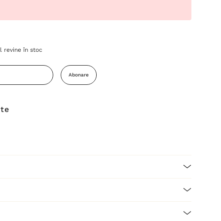
 revine în stoc
Abonare
ite