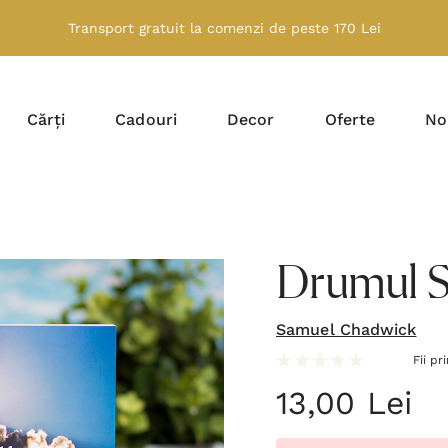
Transport gratuit la comenzi de peste 170 Lei
Cărți
Cadouri
Decor
Oferte
No
Drumul Sp
Samuel Chadwick
Fii pr
13,00 Lei