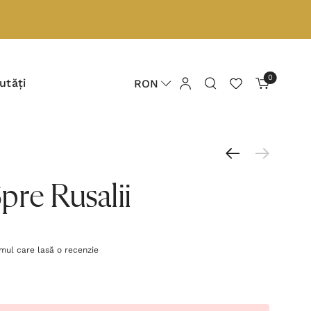
0
utăți
RON
re Rusalii
imul care lasă o recenzie