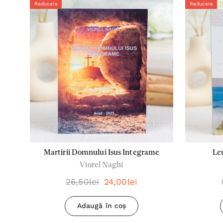
Reducere
Reducere
Martirii Domnului Isus Integrame
Leu
Viorel Naghi
26,50lei
24,00lei
Adaugă în coș