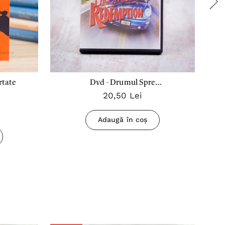
rtate
Dvd - Drumul Spre
D
20,50 Lei
Redemption(Film)
Adaugă în coș