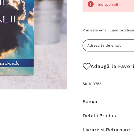
Indisponibil
Grăbește-
Primește email când produsul
te!
Stocul
curent
este:
Adaugă la Favor
SKU:
D758
Sumar
Detalii Produs
Livrare și Returnare