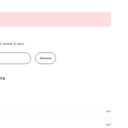
 revine în stoc
Abonare
ite