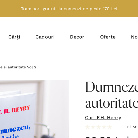
Transport gratuit la comenzi de peste 170 Lei
Cărți
Cadouri
Decor
Oferte
No
 și autoritate Vol 2
Dumnezeu 
autoritate
Carl F.H. Henry
Fii pr