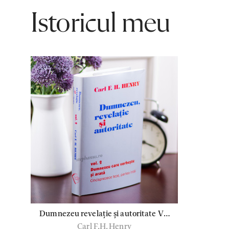
Istoricul meu
Dumnezeu revelație și autoritate Vol
Carl F.H. Henry
2