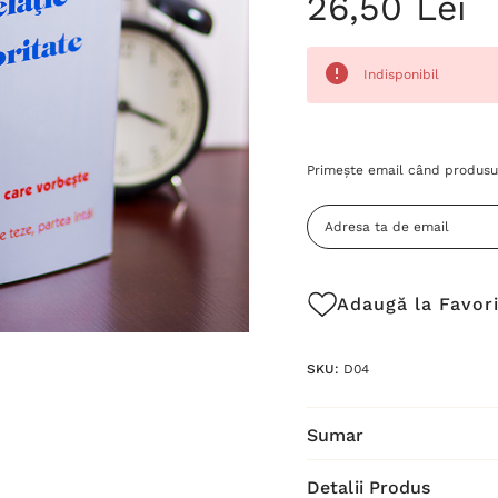
26,50 Lei
Indisponibil
Grăbește-
Primește email când produsul
te!
Stocul
curent
este:
Adaugă la Favor
SKU:
D04
Sumar
Detalii Produs