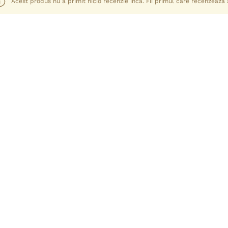
Acest produs nu a primit nicio recenzie încă. Fii primul care recenzează