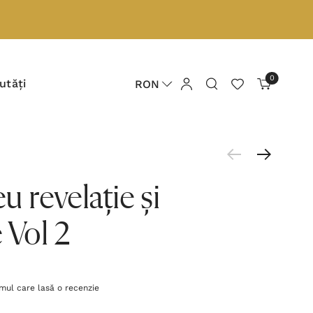
0
utăți
RON
revelație și
 Vol 2
imul care lasă o recenzie