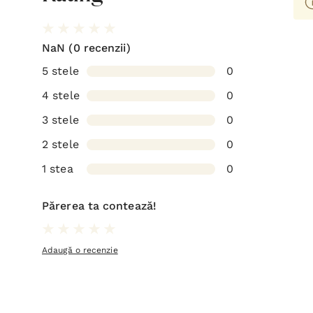
NaN
(0 recenzii)
5 stele
0
4 stele
0
3 stele
0
2 stele
0
1 stea
0
Părerea ta contează!
Adaugă o recenzie