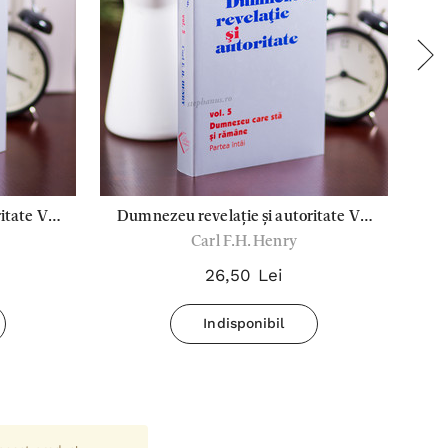
te Vol
Dumnezeu revelație și autoritate Vol
D
Carl F.H. Henry
5
26,50 Lei
Indisponibil