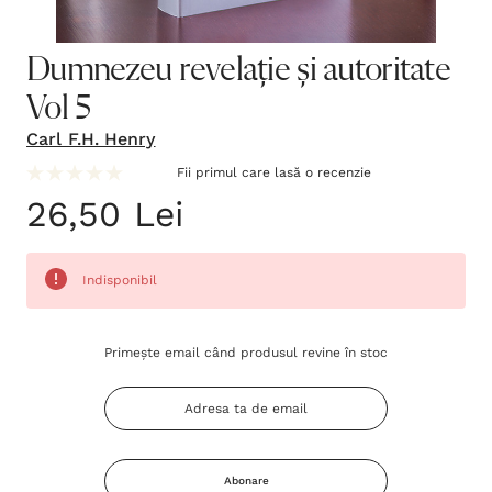
Dumnezeu revelație și autoritate
Vol 5
Carl F.H. Henry
Fii primul care lasă o recenzie
26,50 Lei
Indisponibil
Grăbește-
Primește email când produsul revine în stoc
te!
Stocul
curent
este:
Abonare