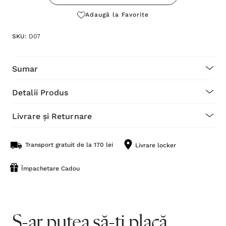
Adaugă la Favorite
SKU:
D07
Sumar
Detalii Produs
Livrare și Returnare
Transport gratuit de la 170 lei
Livrare locker
Împachetare Cadou
S-ar putea să-ți placă