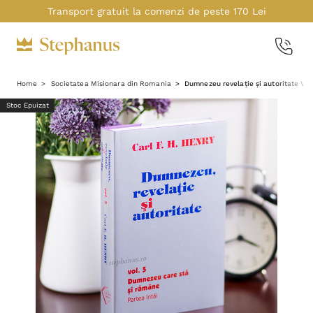
Transport gratuit la comenzi de peste 170 Lei
Home
Societatea Misionara din Romania
Dumnezeu revelație și autoritate Vol
Stoc Epuizat