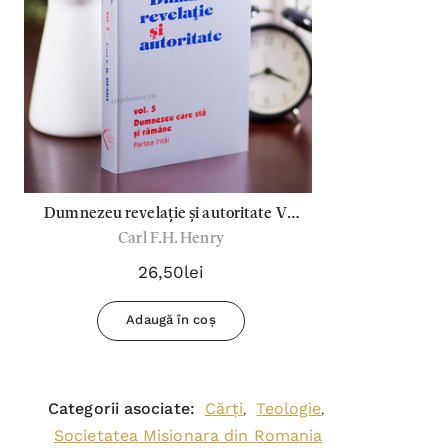
Dumnezeu revelație și autoritate Vol
Carl F.H. Henry
5
26,50lei
Adaugă în coș
Categorii asociate:
Cărți
Teologie
,
,
Societatea Misionara din Romania