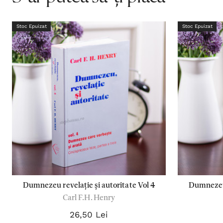
Stoc Epuizat
Stoc Epuizat
Dumnezeu revelație și autoritate Vol 4
Dumnezeu 
Carl F.H. Henry
26,50 Lei