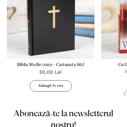
Biblia Medie cruce - Cartonata 063
Cu 
50,00 Lei
Adaugă în coș
Abonează-te la newsletterul
nostru!