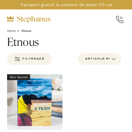
Transport gratuit la comenzi de peste 170 Lei
Home
Etnous
Etnous
FILTREAZĂ
Stoc Epuizat