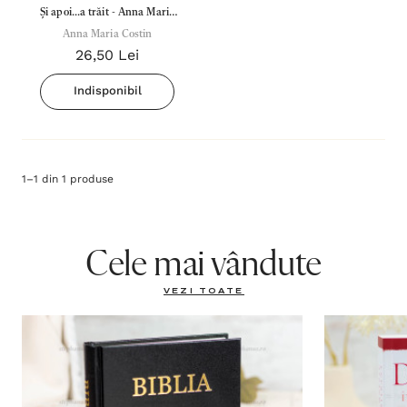
Și apoi...a trăit - Anna Maria
Anna Maria Costin
Costin
26,50 Lei
Indisponibil
1
–
1
din
1
produse
Cele mai vândute
VEZI TOATE