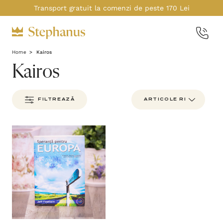
Transport gratuit la comenzi de peste 170 Lei
Home
Kairos
Kairos
FILTREAZĂ