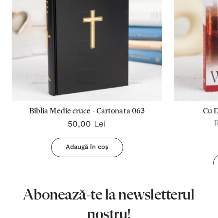
Biblia Medie cruce - Cartonata 063
Cu 
50,00 Lei
Adaugă în coș
Abonează-te la newsletterul
nostru!