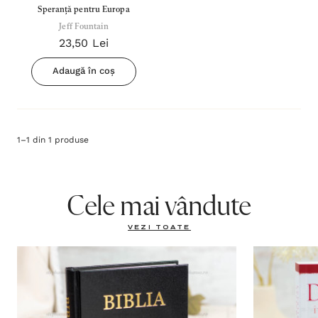
Speranță pentru Europa
Jeff Fountain
23,50 Lei
Adaugă în coș
1
–
1
din
1
produse
Cele mai vândute
VEZI TOATE