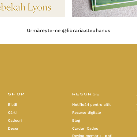
Urmărește-ne @libraria.stephanus
SHOP
RESURSE
Biblii
Notificări pentru citit
Cărți
Resurse digitale
Cadouri
Blog
Decor
Carduri Cadou
Devino membru - poți