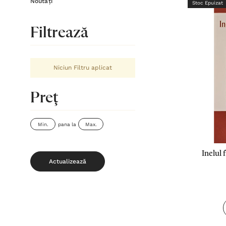
Noutăți
Stoc Epuizat
Filtrează
Niciun Filtru aplicat
Preţ
pana la
Inelul 
Actualizează