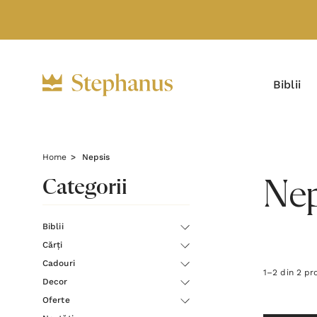
Biblii
Home
Nepsis
Categorii
Nep
Biblii
Cărți
Cadouri
1
–
2
din
2
pr
Decor
Oferte