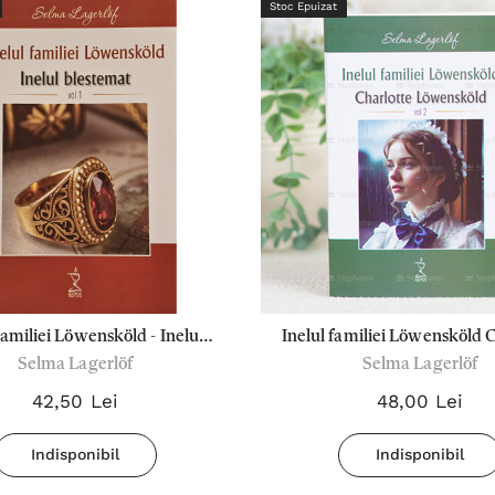
Stoc Epuizat
familiei Löwensköld - Inelul
Inelul familiei Löwensköld 
Selma Lagerlöf
Selma Lagerlöf
blestemat Vol.1
Löwensköld Vol.2
42,50 Lei
48,00 Lei
Indisponibil
Indisponibil