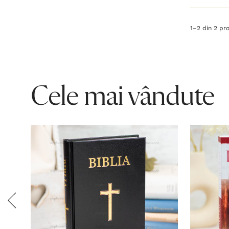
1
–
2
din
2
pro
Cele mai vândute