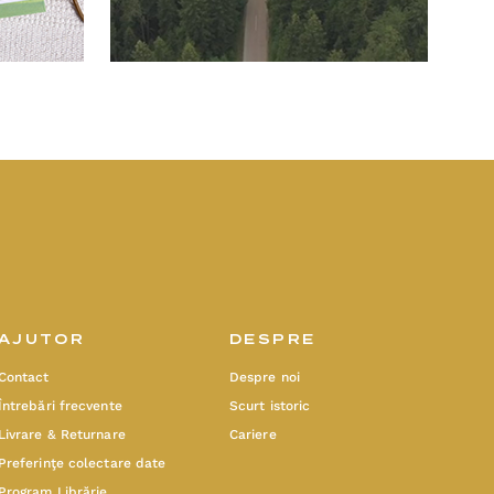
AJUTOR
DESPRE
Contact
Despre noi
Întrebări frecvente
Scurt istoric
Livrare & Returnare
Cariere
Preferinţe colectare date
Program Librărie