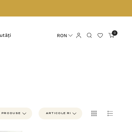
0
utăți
RON