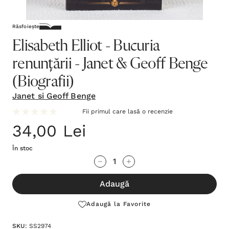
Răsfoiește
Elisabeth Elliot - Bucuria
renunțării - Janet & Geoff Benge
(Biografii)
Janet si Geoff Benge
Fii primul care lasă o recenzie
34,00 Lei
În stoc
Grăbește-
Cantitate scăzută:
Cantitate Crescută:
te!
Adaugă
Stocul
curent
Adaugă la Favorite
este:
SKU:
SS2974