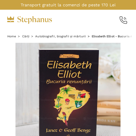
Transport gratuit la comenzi de peste 170 Lei
Home
Cărți
Autobiografii, biografii și mărturii
Elisabeth Elliot - Bucuria ren