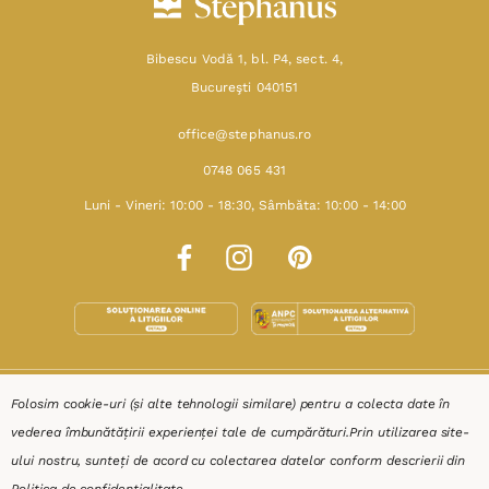
Bibescu Vodă 1, bl. P4, sect. 4,
Bucureşti 040151
office@stephanus.ro
0748 065 431
Luni - Vineri: 10:00 - 18:30, Sâmbăta: 10:00 - 14:00
SHOP
Folosim cookie-uri (și alte tehnologii similare) pentru a colecta date în
vederea îmbunătățirii experienței tale de cumpărături.
Prin utilizarea site-
RESURSE
ului nostru, sunteți de acord cu colectarea datelor conform descrierii din