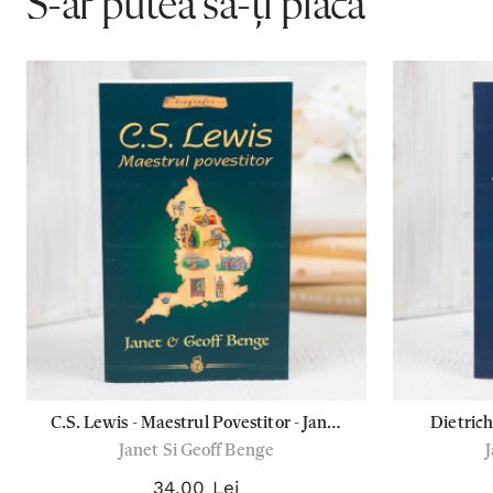
S-ar putea să-ți placă
C.S. Lewis - Maestrul Povestitor - Janet
Dietrich
Janet Si Geoff Benge
& Geoff Benge (Biografii)
răutate - J
34,00 Lei