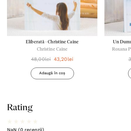
Eliberată - Christine Caine
Un Dumne
Christine Caine
Roxana Po
credincioș
48,00lei
43,20lei
3
Adaugă în coș
Rating
NaN
(0 recenzii)