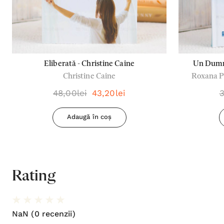
Eliberată - Christine Caine
Un Dumne
Christine Caine
Roxana Po
credincioș
48,00lei
43,20lei
3
Adaugă în coș
Rating
NaN
(0 recenzii)