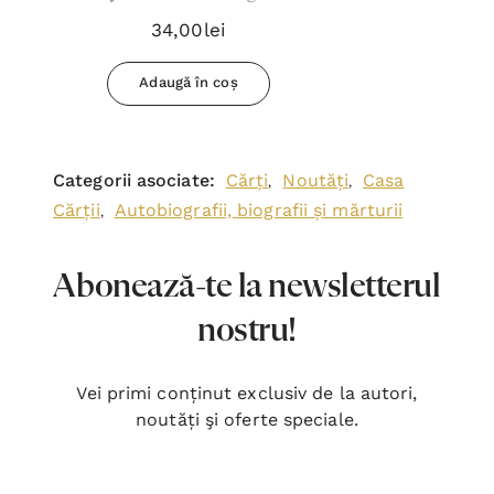
(Biografii)
34,00lei
Adaugă în coș
Categorii asociate:
Cărți
Noutăți
Casa
,
,
Cărții
Autobiografii, biografii și mărturii
,
Abonează-te la newsletterul
nostru!
Vei primi conținut exclusiv de la autori,
noutăți şi oferte speciale.