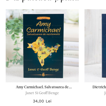
Amy Carmichael. Salvatoarea de
Dietrich
Janet Si Geoff Benge
nestemate - Janet si Geoff Benge
răutate - J
(Biografii)
34,00 Lei