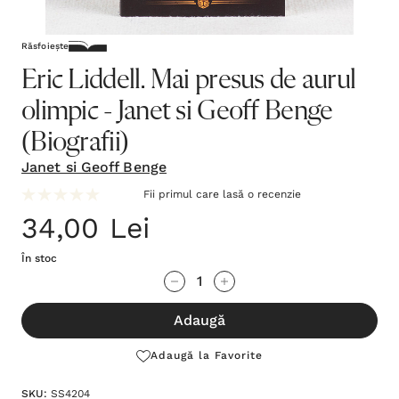
Răsfoiește
Eric Liddell. Mai presus de aurul
olimpic - Janet si Geoff Benge
(Biografii)
Janet si Geoff Benge
Fii primul care lasă o recenzie
34,00 Lei
În stoc
Grăbește-
Cantitate scăzută:
Cantitate Crescută:
te!
Adaugă
Stocul
curent
Adaugă la Favorite
este:
SKU:
SS4204