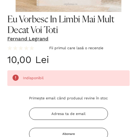
Eu Vorbesc In Limbi Mai Mult
Decat Voi Toti
Fernand Legrand
Fii primul care lasă o recenzie
10,00 Lei
Indisponibil
Grăbește-
Primește email când produsul revine în stoc
te!
Stocul
curent
este:
Abonare