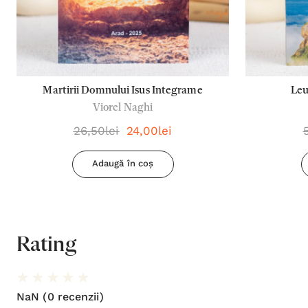
Martirii Domnului Isus Integrame
Leu
Viorel Naghi
26,50lei
24,00lei
Adaugă în coș
Rating
NaN
(0 recenzii)