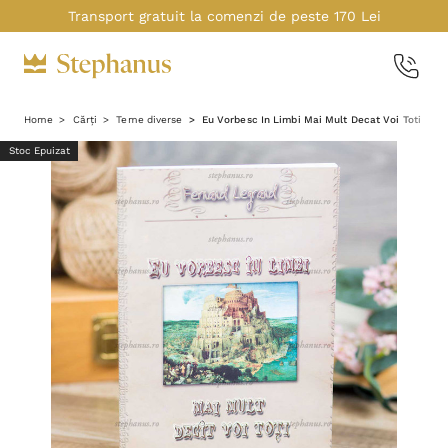
Transport gratuit la comenzi de peste 170 Lei
Home
Cărți
Teme diverse
Eu Vorbesc In Limbi Mai Mult Decat Voi Toti
Stoc Epuizat