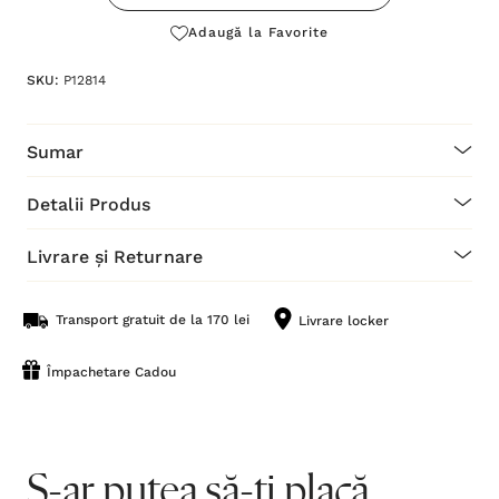
Adaugă la Favorite
SKU:
P12814
Sumar
Detalii Produs
Livrare și Returnare
Transport gratuit de la 170 lei
Livrare locker
Împachetare Cadou
S-ar putea să-ți placă