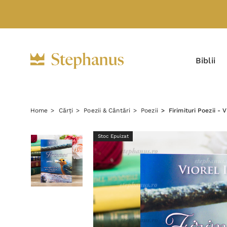
Biblii
Home
Cărți
Poezii & Cântări
Poezii
Firimituri Poezii - V
Stoc Epuizat