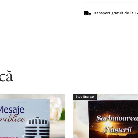
Transport gratuit de la 17
acă
Stoc Epuizat