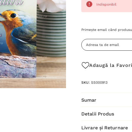
Indisponibil
Grăbește-
Primește email când produsul
te!
Stocul
curent
este:
Adaugă la Favor
SKU:
SS000913
Sumar
Detalii Produs
Livrare și Returnare