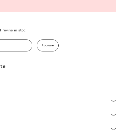
 revine în stoc
Abonare
ite