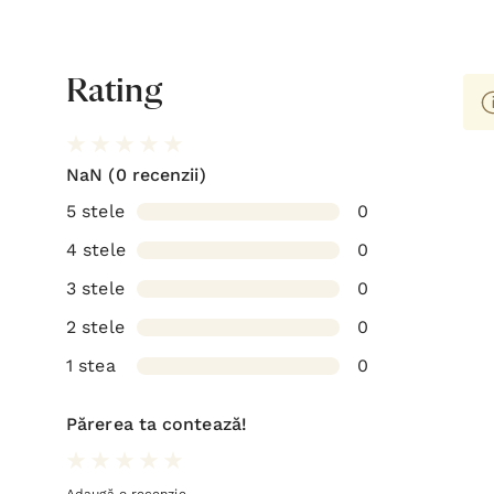
Rating
NaN
(0 recenzii)
5 stele
0
4 stele
0
3 stele
0
2 stele
0
1 stea
0
Părerea ta contează!