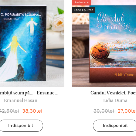
Reducere
Stoc Epuizat
mbiță scumpă... - Emanuel
Gandul Vesniciei. Poe
Emanuel Hasan
Lidia Duma
Hasan
42,50lei
38,30lei
30,00lei
27,00le
Indisponibil
Indisponibil