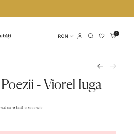
0
utăți
RON
 Poezii - Viorel Iuga
imul care lasă o recenzie