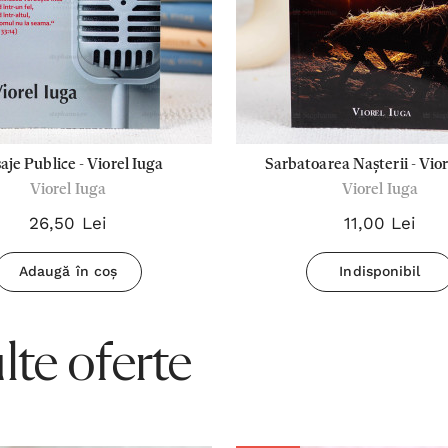
je Publice - Viorel Iuga
Sarbatoarea Nașterii - Vior
Viorel Iuga
Viorel Iuga
26,50 Lei
11,00 Lei
Adaugă în coș
Indisponibil
te oferte