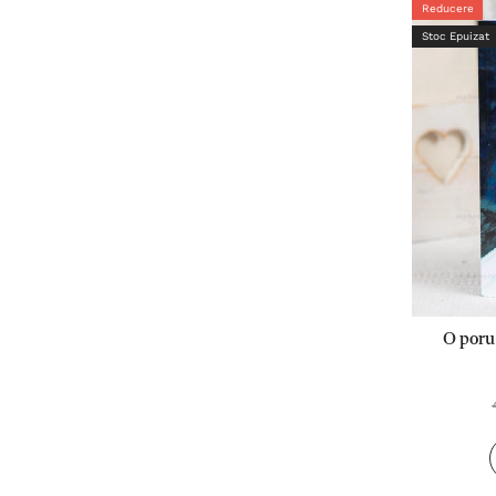
Reducere
Stoc Epuizat
O poru