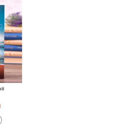
zii
i