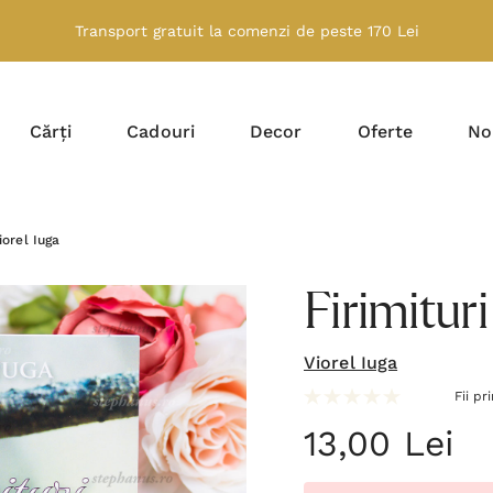
Transport gratuit la comenzi de peste 170 Lei
Cărți
Cadouri
Decor
Oferte
No
iorel Iuga
Firimituri
Viorel Iuga
Fii pr
13,00 Lei