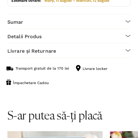
Estimare livrare:
Marți, 11 august – Miercuri, 12 august
Sumar
Detalii Produs
Livrare și Returnare
Transport gratuit de la 170 lei
Livrare locker
Împachetare Cadou
S-ar putea să-ți placă