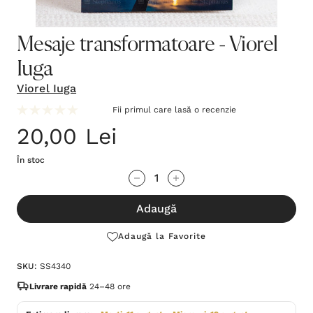
Mesaje transformatoare - Viorel
Iuga
Viorel Iuga
Fii primul care lasă o recenzie
20,00 Lei
În stoc
Grăbește-
Cantitate scăzută:
Cantitate Crescută:
te!
Adaugă
Stocul
curent
Adaugă la Favorite
este:
SKU:
SS4340
Livrare rapidă
24–48 ore