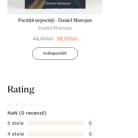
Pocăiții nepocăiți - Daniel Mureșan
Daniel Muresan
42,50lei
38,00lei
Indisponibil
Rating
NaN
(0 recenzii)
5 stele
0
4 stele
0