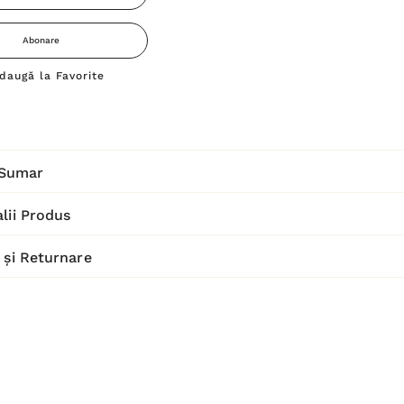
Abonare
daugă la Favorite
Sumar
lii Produs
 și Returnare