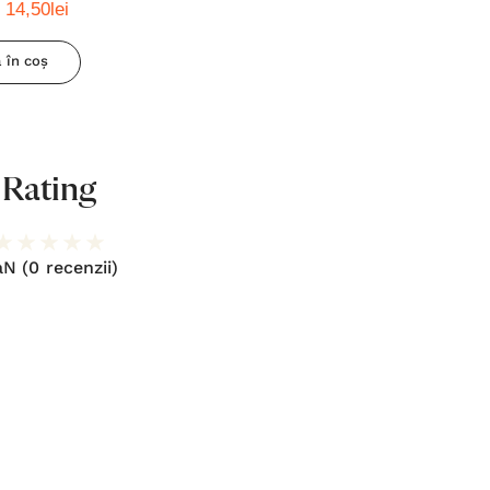
14,50lei
 în coș
Rating
aN
(0 recenzii)