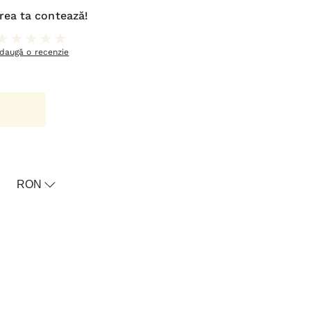
rea ta contează!
daugă o recenzie
oricul meu
RON