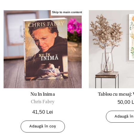
Skip to main content
Nu In Inima
Tablou cu mesaj: 
50,00 L
Chris Fabry
Domnul din toata 
(49X2
41,50 Lei
Adaugă în
Adaugă în coș