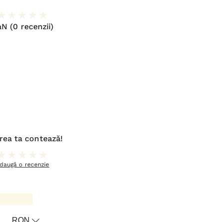
aN
(0 recenzii)
rea ta contează!
daugă o recenzie
RON