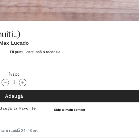
iti..)
Max Lucado
Fii primul care lasă o recenzie
În stoc
Cantitate scăzută:
Cantitate Crescută:
Adaugă
daugă la Favorite
Skip to main content
vrare rapidă
24–48 ore