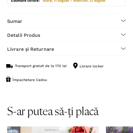
Estimare livrare:
Marți, 11 august – Miercuri, 12 august
Sumar
Detalii Produs
Livrare și Returnare
Transport gratuit de la 170 lei
Livrare locker
Împachetare Cadou
S-ar putea să-ți placă