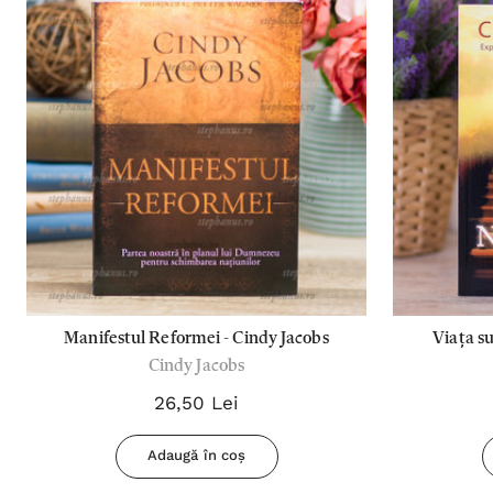
Manifestul Reformei - Cindy Jacobs
Viața s
Cindy Jacobs
26,50 Lei
Adaugă în coș