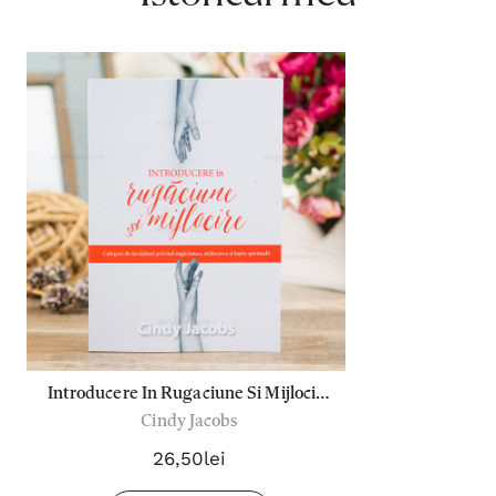
Introducere In Rugaciune Si Mijlocire
Cindy Jacobs
- Cindy Jacobs
26,50lei