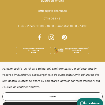
Bucureşti 040151
office@stephanus.ro
0748 065 431
Luni - Vineri: 10:00 - 18:30, Sâmbăta: 10:00 - 14:00
SHOP
Folosim cookie-uri (și alte tehnologii similare) pentru a colecta date în
vederea îmbunătățirii experienței tale de cumpărături.
Prin utilizarea site-
RESURSE
ului nostru, sunteți de acord cu colectarea datelor conform descrierii din
Politica de confidențialitate
.
AJUTOR
Setări