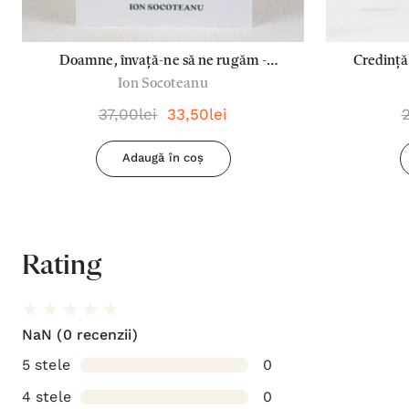
Doamne, învață-ne să ne rugăm -
Credință
Ion Socoteanu
Socoteanu Ion
37,00lei
33,50lei
Adaugă în coș
Rating
NaN
(0 recenzii)
5 stele
0
4 stele
0