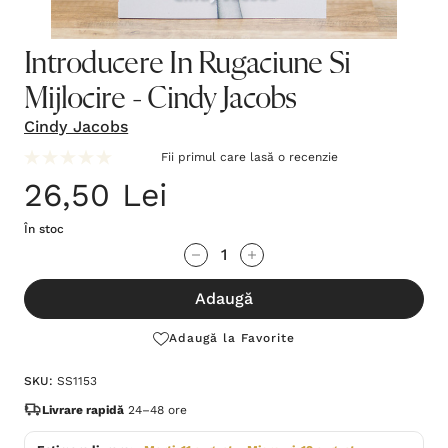
Introducere In Rugaciune Si
Mijlocire - Cindy Jacobs
Cindy Jacobs
Fii primul care lasă o recenzie
26,50 Lei
În stoc
Grăbește-
Cantitate scăzută:
Cantitate Crescută:
te!
Adaugă
Stocul
curent
Adaugă la Favorite
este:
SKU:
SS1153
Livrare rapidă
24–48 ore