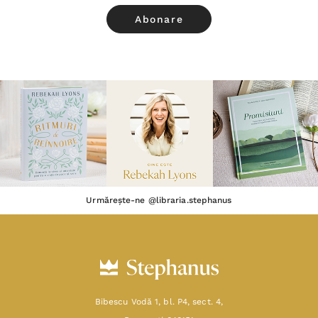
Urmărește-ne @libraria.stephanus
Bibescu Vodă 1, bl. P4, sect. 4,