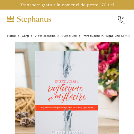
Transport gratuit la comenzi de peste 170 Lei
Home
Cărți
Viață creștină
Rugăciune
Introducere In Rugaciune Si Mijloc