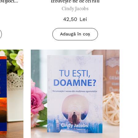
Mijlocire
Izbăvește-ne de cel rău
Cindy Jacobs
42,50 Lei
Adaugă în coș