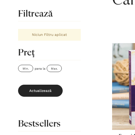
Căr
Filtrează
Niciun Filtru aplicat
Preţ
pana la
Actualizează
Bestsellers