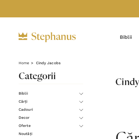
Biblii
Home
Cindy Jacobs
Categorii
Cindy
Biblii
Cărți
Cadouri
Decor
Oferte
Noutăți