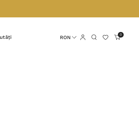
0
utăți
RON