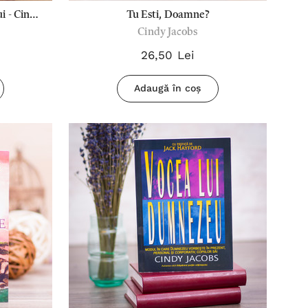
i - Cindy
Tu Esti, Doamne?
Cindy Jacobs
26,50 Lei
Adaugă în coș