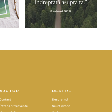
AJUTOR
DESPRE
Contact
Despre noi
Întrebări frecvente
Scurt istoric