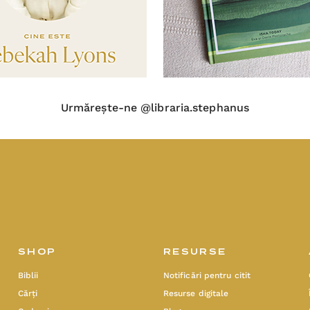
Urmărește-ne @libraria.stephanus
SHOP
RESURSE
Biblii
Notificări pentru citit
Cărți
Resurse digitale