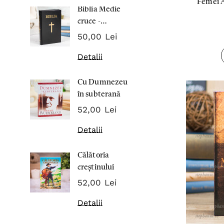
Femei A
Biblia Medie
Inima Omul
cruce -
7,00 Lei
Cartonata 063
50,00 Lei
Detalii
Detalii
Noblețea
Cu Dumnezeu
suferinței -
în subterană
Sabina
43,00 Lei
Wurmbran
52,00 Lei
Detalii
Detalii
Noul Testa
Călătoria
și Psalmii - 
creștinului
17,00 Lei
52,00 Lei
Detalii
Detalii