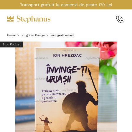
Transport gratuit la comenzi de peste 170 Lei
Home
Kingdom Design
Învinge-ți uriașii
Stoc Epuizat