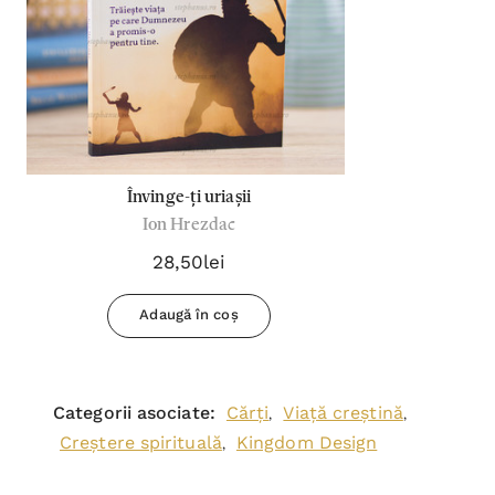
Învinge-ți uriașii
Ion Hrezdac
28,50lei
Adaugă în coș
Categorii asociate:
Cărți
Viață creștină
,
,
Creștere spirituală
Kingdom Design
,