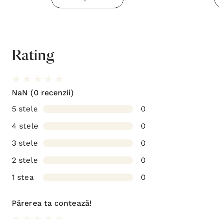
Rating
NaN
(0 recenzii)
5 stele
0
4 stele
0
3 stele
0
2 stele
0
1 stea
0
Părerea ta contează!