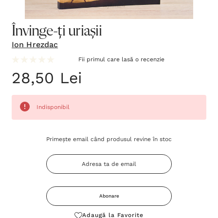
Învinge-ți uriașii
Ion Hrezdac
Fii primul care lasă o recenzie
28,50 Lei
Indisponibil
Grăbește-
Primește email când produsul revine în stoc
te!
Stocul
curent
este:
Abonare
Adaugă la Favorite