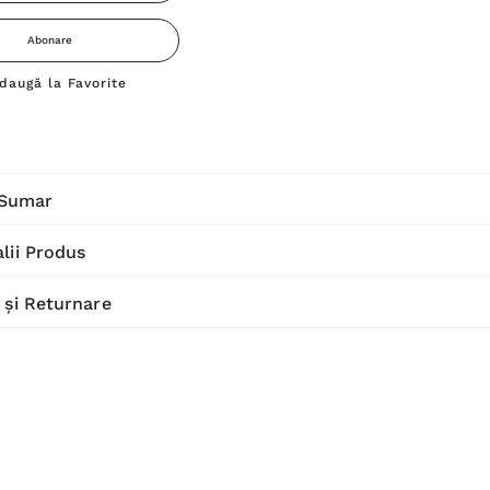
Abonare
daugă la Favorite
Sumar
lii Produs
 și Returnare