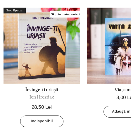
Stoc Epuizat
Skip to main content
Învinge-ți uriașii
Viața m
3,00 L
Ion Hrezdac
28,50 Lei
Adaugă în
Indisponibil