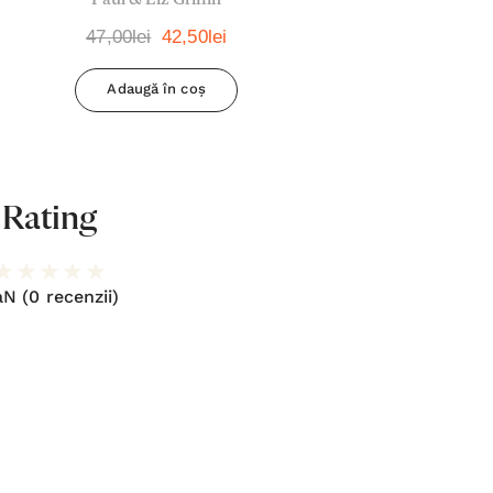
47,00lei
42,50lei
Adaugă în coș
Rating
aN
(0 recenzii)