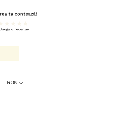
rea ta contează!
daugă o recenzie
RON
oricul meu