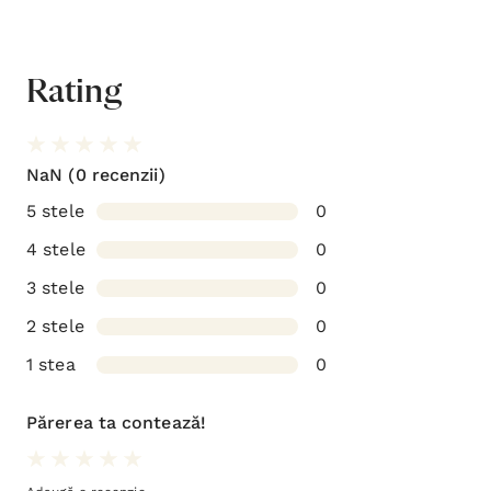
Rating
NaN
(0 recenzii)
5 stele
0
4 stele
0
3 stele
0
2 stele
0
1 stea
0
Părerea ta contează!