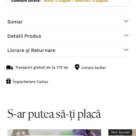
Estimare livrare:
Marți, 11 august – Miercuri, 12 august
Sumar
Detalii Produs
Livrare și Returnare
Transport gratuit de la 170 lei
Livrare locker
Împachetare Cadou
S-ar putea să-ți placă
Stoc Epuizat