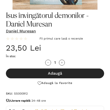
Isus învingătorul demonilor -
Daniel Muresan
Daniel Muresan
Fii primul care lasă o recenzie
23,50 Lei
În stoc
Grăbește-
Cantitate scăzută:
Cantitate Crescută:
te!
Adaugă
Stocul
curent
Adaugă la Favorite
este:
SKU:
SS000912
Livrare rapidă
24–48 ore