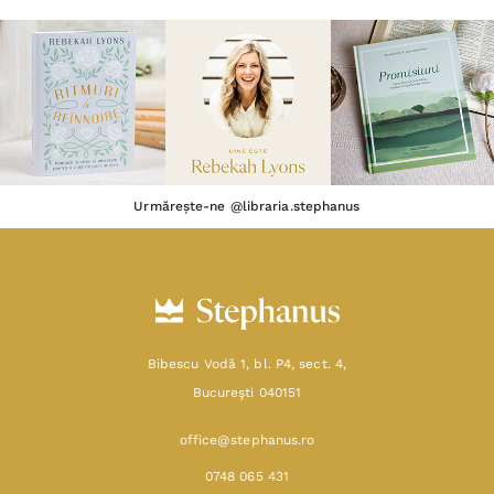
Urmărește-ne @libraria.stephanus
Bibescu Vodă 1, bl. P4, sect. 4,
Bucureşti 040151
office@stephanus.ro
0748 065 431