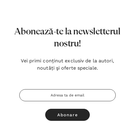
7,00 Lei
180,
Detalii
Detal
Noblețea suferinței - Sabina
Bibli
Abonează-te la newsletterul
Wurmbrand
Lloyd
nostru!
43,00 Lei
67,0
Detalii
Detal
Vei primi conținut exclusiv de la autori,
noutăți şi oferte speciale.
Noul Testament și Psalmii - Tsb
Cânta
17,00 Lei
59,0
Adresa
Detalii
Detal
Email