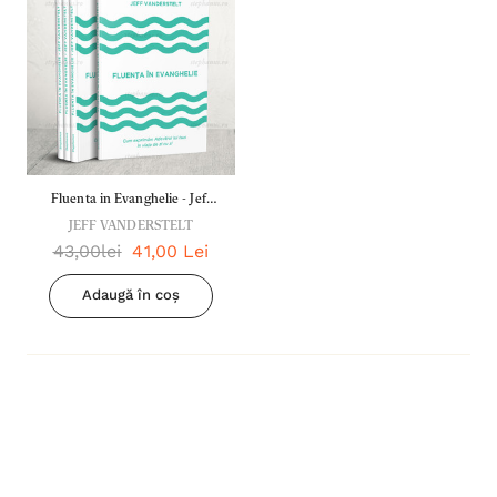
Fluenta in Evanghelie - Jeff
JEFF VANDERSTELT
Vanderstelt
43,00lei
41,00 Lei
Adaugă în coș
Inima Omului
Bibli