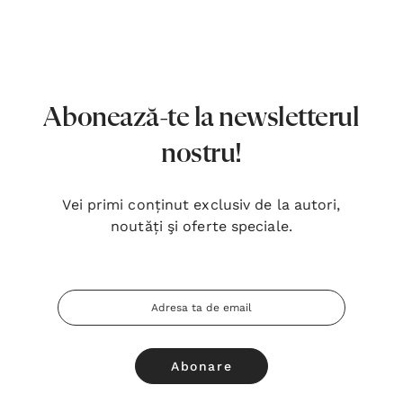
7,00 Lei
180,
Detalii
Detal
Noblețea suferinței - Sabina
Bibli
Wurmbrand
Lloyd
Abonează-te la newsletterul
43,00 Lei
67,0
nostru!
Detalii
Detal
Vei primi conținut exclusiv de la autori,
Noul Testament și Psalmii - Tsb
Cânta
noutăți şi oferte speciale.
17,00 Lei
59,0
Detalii
Detal
Adresa
Email