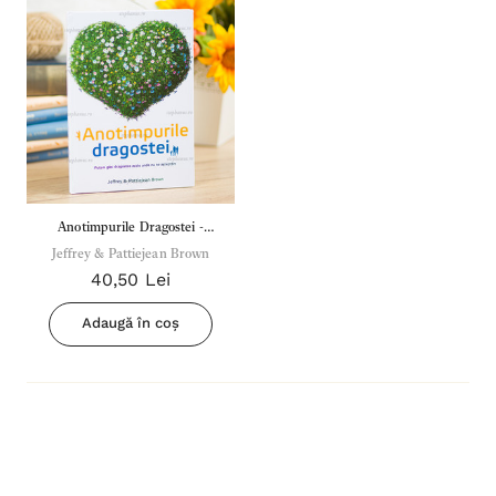
Anotimpurile Dragostei -
Jeffrey & Pattiejean Brown
Jeffrey & Pattiejean Brown
40,50 Lei
Adaugă în coș
Inima Omului
Bibli