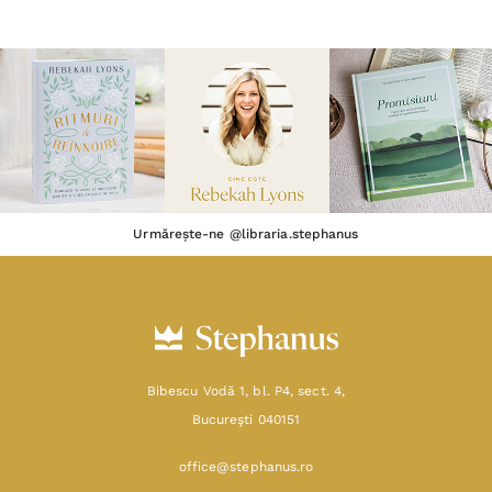
Urmărește-ne @libraria.stephanus
Bibescu Vodă 1, bl. P4, sect. 4,
Bucureşti 040151
office@stephanus.ro