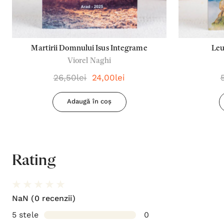
Martirii Domnului Isus Integrame
Leu
Viorel Naghi
26,50lei
24,00lei
Adaugă în coș
Rating
NaN
(0 recenzii)
5 stele
0