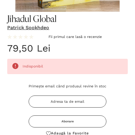
Jihadul Global
Patrick Sookhdeo
Fii primul care lasă o recenzie
79,50 Lei
Indisponibil
Grăbește-
Primește email când produsul revine în stoc
te!
Stocul
curent
este:
Abonare
Adaugă la Favorite