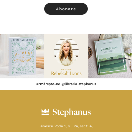
Urmărește-ne @libraria.stephanus
Bibescu Vodă 1, bl. P4, sect. 4,