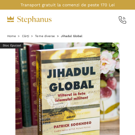
Transport gratuit la comenzi de peste 170 Lei
Home
Cărți
Teme diverse
Jihadul Global
Stoc Epuizat