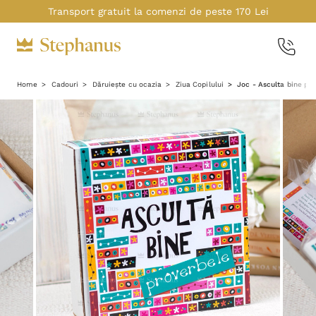
Transport gratuit la comenzi de peste 170 Lei
Home
Cadouri
Dăruiește cu ocazia
Ziua Copilului
Joc - Asculta bine pr