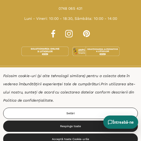
0748 065 431
Luni - Vineri: 10:00 - 18:30, Sâmbăta: 10:00 - 14:00
SHOP
Folosim cookie-uri (și alte tehnologii similare) pentru a colecta date în
vederea îmbunătățirii experienței tale de cumpărături.
Prin utilizarea site-
RESURSE
ului nostru, sunteți de acord cu colectarea datelor conform descrierii din
Politica de confidențialitate
.
AJUTOR
Setări
DESPRE
Respinge toate
0
Acceptă toate Cookie-urile