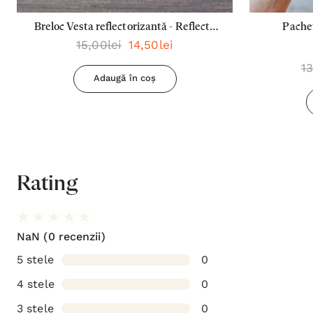
Breloc Vesta reflectorizantă - Reflecta
Pachet
15,00lei
14,50lei
lumina oriunde mergi
Dumne
13
Adaugă în coș
Rating
NaN
(0 recenzii)
5 stele
0
4 stele
0
3 stele
0