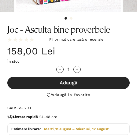
Joc - Asculta bine proverbele
Fii primul care lasă o recenzie
158,00 Lei
În stoc
Grăbește-
Cantitate scăzută:
Cantitate Crescută:
te!
Adaugă
Stocul
curent
Adaugă la Favorite
este:
SKU:
SS3293
Livrare rapidă
24–48 ore
Estimare livrare:
Marți, 11 august – Miercuri, 12 august