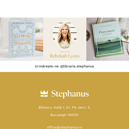
Urmărește-ne @libraria.stephanus
Bibescu Vodă 1, bl. P4, sect. 4,
Bucureşti 040151
office@stephanus.ro