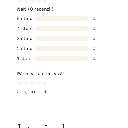
NaN
(0 recenzii)
5 stele
0
4 stele
0
3 stele
0
2 stele
0
1 stea
0
Părerea ta contează!
Adaugă o recenzie