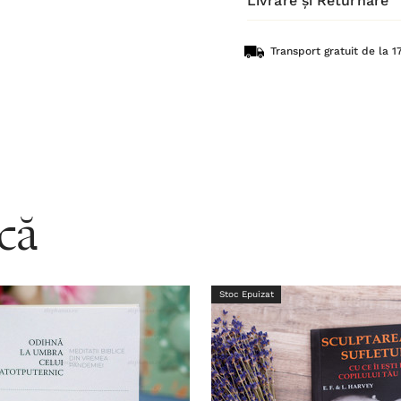
Livrare și Returnare
Transport gratuit de la 17
acă
Stoc Epuizat