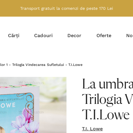
Transport gratuit la comenzi de peste 170 Lei
Cărți
Cadouri
Decor
Oferte
No
or 1 - Trilogia Vindecarea Sufletului - T.I.Lowe
La umbra 
Trilogia V
T.I.Lowe
T.I. Lowe