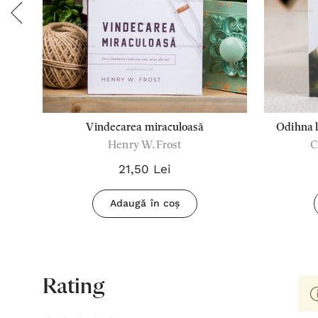
Vindecarea miraculoasă
Odihna l
Henry W. Frost
C
C
21,50 Lei
Adaugă în coș
Rating