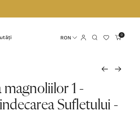
0
utăți
RON
magnoliilor 1 -
indecarea Sufletului -