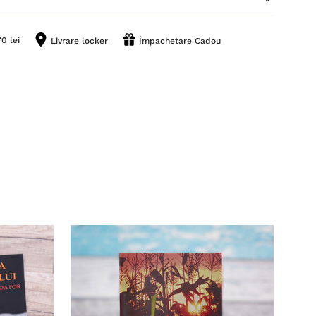
0 lei
Livrare locker
Împachetare Cadou
Stoc 