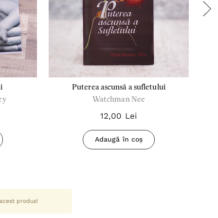
i
Puterea ascunsă a sufletului
ey
Watchman Nee
12,00 Lei
Adaugă în coș
 acest produs!