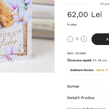
Fii pr
62,00 Lei
În stoc
Grăbește-
A
te!
Cantitate scăzută:
Cantitate Cres
Stocul
SKU:
SS4886
curent
este:
Livrare rapidă
24–48 ore
Estimare livrare:
Marți, 11
Sumar
Detalii Produs