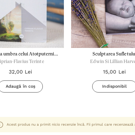
a umbra celui Atotputernic -
Sculptarea Sufletulu
iprian-Flavius Terinte
Edwin Si Lillian Harv
iprian-Flavius Terinte
32,00 Lei
15,00 Lei
Adaugă în coș
Indisponibil
Acest produs nu a primit nicio recenzie încă. Fii primul care recenzează