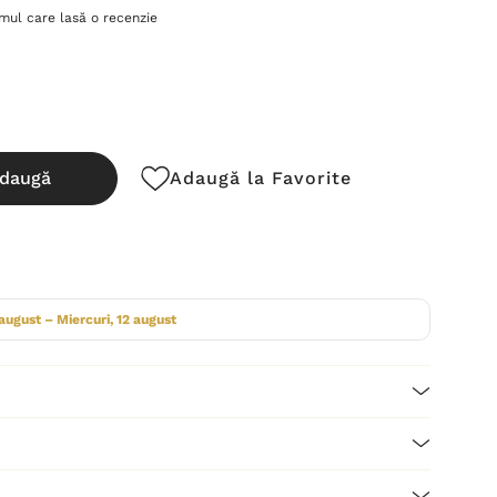
imul care lasă o recenzie
daugă
Adaugă la Favorite
cută:
 august – Miercuri, 12 august