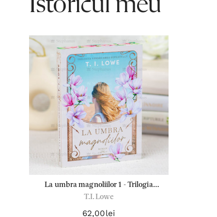
Istoricul meu
La umbra magnoliilor 1 - Trilogia
T.I. Lowe
Vindecarea Sufletului - T.I.Lowe
62,00lei