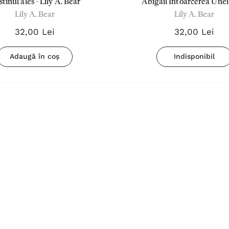
tinul ales - Lily A. Bear
Abigail Intoarcerea Unei
ui
Biblia pentru
Lily A. Bear
Lily A. Bear
Ratacitoare - Lily A.B
femei Crem
32,00 Lei
32,00 Lei
180,00 Lei
Adaugă în coș
Indisponibil
Detalii
Biblia
povestește
d
despre Isus -
67,00 Lei
Sally Lloyd-
Detalii
Jones
ment
Tsb
Cântați lui
Dumnezeu -
Negru
59,00 Lei
Detalii