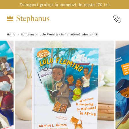
Transport gratuit la comenzi de peste 170 Lei
Home
Scriptum
Lulu Fleming - Seria Iată-mă trimite-mă!