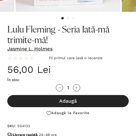
Lulu Fleming - Seria Iată-mă
trimite-mă!
Jasmine L. Holmes
Fii primul care lasă o recenzie
56,00 Lei
În stoc
Grăbește-
Cantitate scăzută:
Cantitate Crescută:
te!
Adaugă
Stocul
curent
Adaugă la Favorite
este:
SKU:
SS4133
Livrare rapidă
24–48 ore