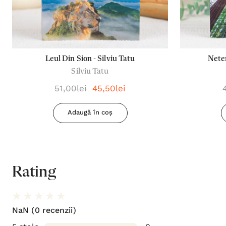
Leul Din Sion - Silviu Tatu
Neter
Silviu Tatu
51,00lei
45,50lei
Adaugă în coș
Rating
NaN
(0 recenzii)