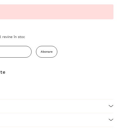
 revine în stoc
Abonare
ite