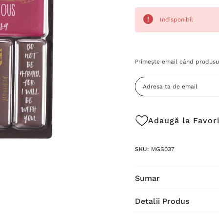
Indisponibil
Grăbește-
Primește email când produsul
te!
Stocul
curent
este:
Adaugă la Favor
SKU:
MGS037
Sumar
Detalii Produs