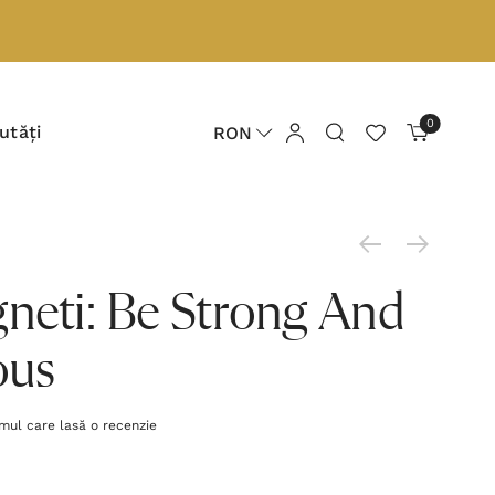
0
utăți
RON
gneti: Be Strong And
ous
imul care lasă o recenzie