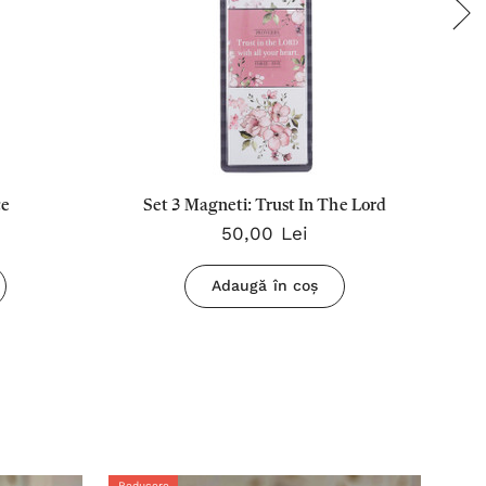
ce
Set 3 Magneti: Trust In The Lord
50,00 Lei
Adaugă în coș
Reducere
Redu