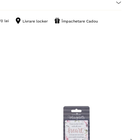
0 lei
Livrare locker
Împachetare Cadou