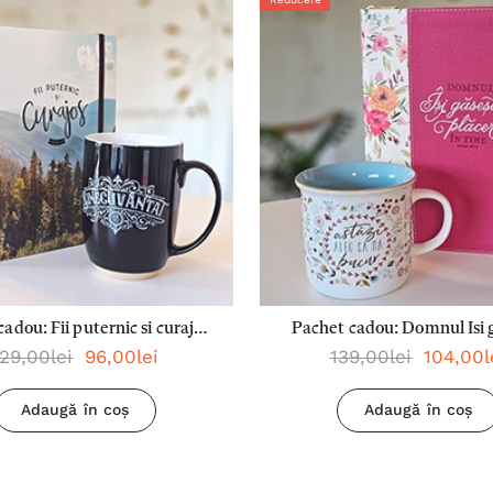
adou: Fii puternic si curajos
Pachet cadou: Domnul Isi 
29,00lei
96,00lei
139,00lei
104,00l
(jurnal spirala)
placerea
Adaugă în coș
Adaugă în coș