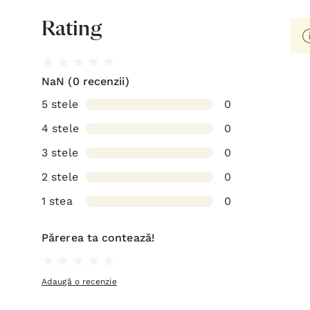
Rating
NaN
(0 recenzii)
5 stele
0
4 stele
0
3 stele
0
2 stele
0
1 stea
0
Părerea ta contează!
Adaugă o recenzie