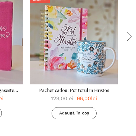
gaseste
Pachet cadou: Pot totul in Hristos
ei
129,00lei
96,00lei
Adaugă în coș