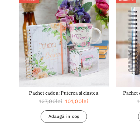
Pachet cadou: Puterea si cinstea
Pachet c
127,00lei
101,00lei
1
Adaugă în coș