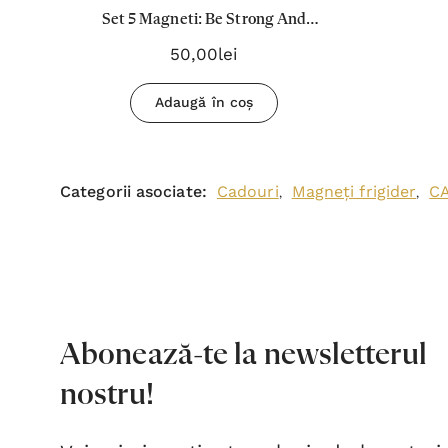
Set 5 Magneti: Be Strong And
Courageous
50,00lei
Adaugă în coș
Categorii asociate:
Cadouri
Magneți frigider
C
,
,
Abonează-te la newsletterul
nostru!