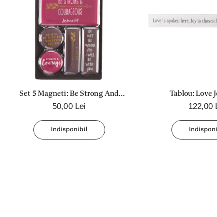
Set 5 Magneti: Be Strong And
Tablou: Love 
50,00 Lei
122,00 
Courageous
Indisponibil
Indisponi
.