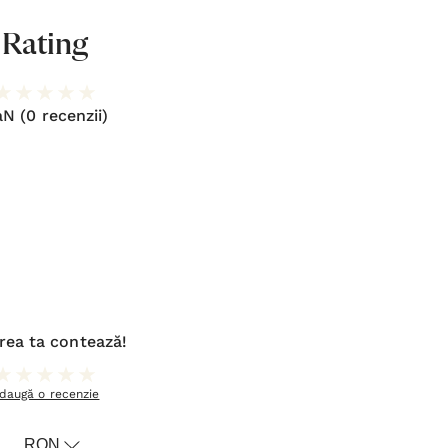
Rating
aN
(0 recenzii)
rea ta contează!
daugă o recenzie
RON